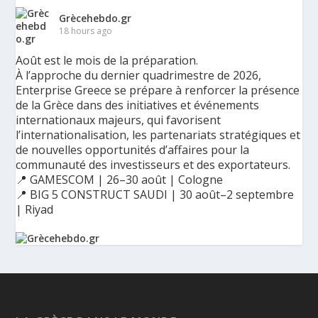
Grècehebdo.gr
18 hours ago
Août est le mois de la préparation.
À l’approche du dernier quadrimestre de 2026,
Enterprise Greece se prépare à renforcer la présence
de la Grèce dans des initiatives et événements
internationaux majeurs, qui favorisent
l’internationalisation, les partenariats stratégiques et
de nouvelles opportunités d’affaires pour la
communauté des investisseurs et des exportateurs.
📍 GAMESCOM | 26–30 août | Cologne
📍 BIG 5 CONSTRUCT SAUDI | 30 août–2 septembre
| Riyad
Ο Αύγουστος είναι ο μήνας της προετοιμασίας.
Καθώς πλησιάζουμε στο τελευταίο τετράμηνο του 2026, η
Enterprise Greece προετοιμάζει τη δυναμική παρουσία της
Ελλάδας σε διεθνείς δράσεις, που ενισχύουν την