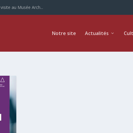
site au Musée Arch...
Notre site
Actualités
Cul