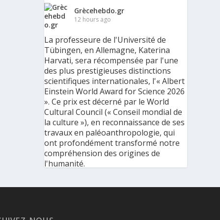
Grècehebdo.gr
12 hours ago
La professeure de l'Université de
Tübingen, en Allemagne, Katerina
Harvati, sera récompensée par l'une
des plus prestigieuses distinctions
scientifiques internationales, l'« Albert
Einstein World Award for Science 2026
». Ce prix est décerné par le World
Cultural Council (« Conseil mondial de
la culture »), en reconnaissance de ses
travaux en paléoanthropologie, qui
ont profondément transformé notre
compréhension des origines de
l'humanité.
« C'est une immense reconnaissance
pour mes recherches et pour mon
parcours scientifique, mais aussi pour
ma discipline dans son ensemble », a