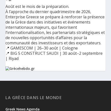
Août est le mois de la préparation.
À l’approche du dernier quadrimestre de 2026,
Enterprise Greece se prépare à renforcer la présence
de la Grèce dans des initiatives et événements
internationaux majeurs, qui favorisent
l’internationalisation, les partenariats stratégiques et
de nouvelles opportunités d’affaires pour la
communauté des investisseurs et des exportateurs.
📍 GAMESCOM | 26–30 août | Cologne
📍 BIG 5 CONSTRUCT SAUDI | 30 août–2 septembre
| Riyad
Ο Αύγουστος είναι ο μήνας της προετοιμασίας.
Καθώς πλησιάζουμε στο τελευταίο τετράμηνο του 2026, η
Enterprise Greece προετοιμάζει τη δυναμική παρουσία της
Ελλάδας σε διεθνείς δράσεις, που ενισχύουν την
LA GRÈCE DANS LE MONDE
εξωστρέφεια, τις συνεργασίες και τις νέες επιχειρηματικές
ευκαιρίες για την επενδυτική και εξαγωγική κοινότητα.
Greek News Agenda