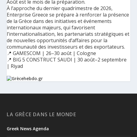
Août est le mois de la préparation.
À l’approche du dernier quadrimestre de 2026,
Enterprise Greece se prépare à renforcer la présence
de la Grèce dans des initiatives et événements
internationaux majeurs, qui favorisent
l’internationalisation, les partenariats stratégiques et
de nouvelles opportunités d’affaires pour la
communauté des investisseurs et des exportateurs.
📍 GAMESCOM | 26–30 août | Cologne
📍 BIG 5 CONSTRUCT SAUDI | 30 août–2 septembre
| Riyad
Ο Αύγουστος είναι ο μήνας της προετοιμασίας.
Καθώς πλησιάζουμε στο τελευταίο τετράμηνο του 2026, η
Enterprise Greece προετοιμάζει τη δυναμική παρουσία της
Ελλάδας σε διεθνείς δράσεις, που ενισχύουν την
LA GRÈCE DANS LE MONDE
εξωστρέφεια, τις συνεργασίες και τις νέες επιχειρηματικές
ευκαιρίες για την επενδυτική και εξαγωγική κοινότητα.
Greek News Agenda
GAMESCOM | 26–30 Αυγούστου| Κολωνία
BIG 5 CONSTRUCT SAUDI | 30 Αυγούστου-2 Σεπτεμβρίου |