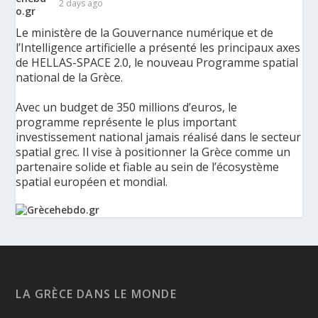
2 days ago
Le ministère de la Gouvernance numérique et de
l’Intelligence artificielle a présenté les principaux axes
de HELLAS-SPACE 2.0, le nouveau Programme spatial
national de la Grèce.
Avec un budget de 350 millions d’euros, le
programme représente le plus important
investissement national jamais réalisé dans le secteur
spatial grec. Il vise à positionner la Grèce comme un
partenaire solide et fiable au sein de l’écosystème
spatial européen et mondial.
La Grèce présente un Programme spatial national de
350 millions d’euros pour renforcer la sécurité,
l’innovation et la résilience - Grèce Hebdo
Le ministère de la Gouvernance numérique et de
LA GRÈCE DANS LE MONDE
l’Intelligence artificielle a présenté les principaux axes de
HELLAS-SPACE 2.0, le nouveau Programme spatial national de