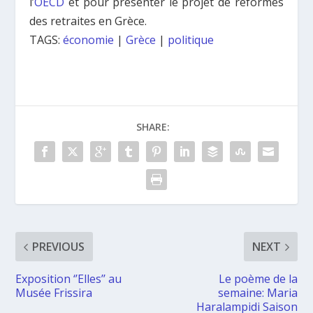
l’
OECD
et pour présenter le projet de reformes
des retraites en Grèce.
TAGS:
économie
|
Grèce
|
politique
SHARE:
PREVIOUS
NEXT
Exposition ‘’Elles’’ au
Le poème de la
Musée Frissira
semaine: Maria
Haralampidi Saison