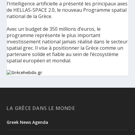
l’Intelligence artificielle a présenté les principaux axes
de HELLAS-SPACE 2.0, le nouveau Programme spatial
national de la Grèce.
Avec un budget de 350 millions d’euros, le
programme représente le plus important
investissement national jamais réalisé dans le secteur
spatial grec. Il vise à positionner la Grèce comme un
partenaire solide et fiable au sein de l’écosystème
spatial européen et mondial.
La Grèce présente un Programme spatial national de
350 millions d’euros pour renforcer la sécurité,
l’innovation et la résilience - Grèce Hebdo
Le ministère de la Gouvernance numérique et de
LA GRÈCE DANS LE MONDE
l’Intelligence artificielle a présenté les principaux axes de
HELLAS-SPACE 2.0, le nouveau Programme spatial national de
Greek News Agenda
la Grèce, une initiative de 350 millions d’euros destinée à
renforcer la sécurité, la résilience et les capacités tec...