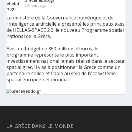
Grècehebdo.gr
20 hours ago
Le ministère de la Gouvernance numérique et de
l’Intelligence artificielle a présenté les principaux axes
de HELLAS-SPACE 2.0, le nouveau Programme spatial
national de la Grèce.
Avec un budget de 350 millions d’euros, le
programme représente le plus important
investissement national jamais réalisé dans le secteur
spatial grec. Il vise à positionner la Grèce comme un
partenaire solide et fiable au sein de l’écosystème
spatial européen et mondial.
La Grèce présente un Programme spatial national de
350 millions d’euros pour renforcer la sécurité,
l’innovation et la résilience - Grèce Hebdo
Le ministère de la Gouvernance numérique et de
LA GRÈCE DANS LE MONDE
l’Intelligence artificielle a présenté les principaux axes de