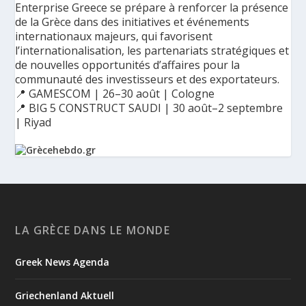
Enterprise Greece se prépare à renforcer la présence
de la Grèce dans des initiatives et événements
internationaux majeurs, qui favorisent
l’internationalisation, les partenariats stratégiques et
de nouvelles opportunités d’affaires pour la
communauté des investisseurs et des exportateurs.
📍 GAMESCOM | 26–30 août | Cologne
📍 BIG 5 CONSTRUCT SAUDI | 30 août–2 septembre
| Riyad
Ο Αύγουστος είναι ο μήνας της προετοιμασίας.
Καθώς πλησιάζουμε στο τελευταίο τετράμηνο του 2026, η
Enterprise Greece προετοιμάζει τη δυναμική παρουσία της
Ελλάδας σε διεθνείς δράσεις, που ενισχύουν την
LA GRÈCE DANS LE MONDE
εξωστρέφεια, τις συνεργασίες και τις νέες επιχειρηματικές
ευκαιρίες για την επενδυτική και εξαγωγική κοινότητα.
Greek News Agenda
GAMESCOM | 26–30 Αυγούστου| Κολωνία
BIG 5 CONSTRUCT SAUDI | 30 Αυγούστου-2 Σεπτεμβρίου |
Ριάντ
Griechenland Aktuell