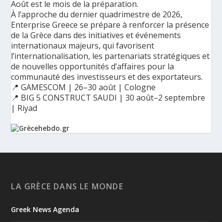
Août est le mois de la préparation.
À l’approche du dernier quadrimestre de 2026,
Enterprise Greece se prépare à renforcer la présence
de la Grèce dans des initiatives et événements
internationaux majeurs, qui favorisent
l’internationalisation, les partenariats stratégiques et
de nouvelles opportunités d’affaires pour la
communauté des investisseurs et des exportateurs.
📍 GAMESCOM | 26–30 août | Cologne
📍 BIG 5 CONSTRUCT SAUDI | 30 août–2 septembre
| Riyad
Ο Αύγουστος είναι ο μήνας της προετοιμασίας.
Καθώς πλησιάζουμε στο τελευταίο τετράμηνο του 2026, η
Enterprise Greece προετοιμάζει τη δυναμική παρουσία της
Ελλάδας σε διεθνείς δράσεις, που ενισχύουν την
LA GRÈCE DANS LE MONDE
εξωστρέφεια, τις συνεργασίες και τις νέες επιχειρηματικές
ευκαιρίες για την επενδυτική και εξαγωγική κοινότητα.
Greek News Agenda
GAMESCOM | 26–30 Αυγούστου| Κολωνία