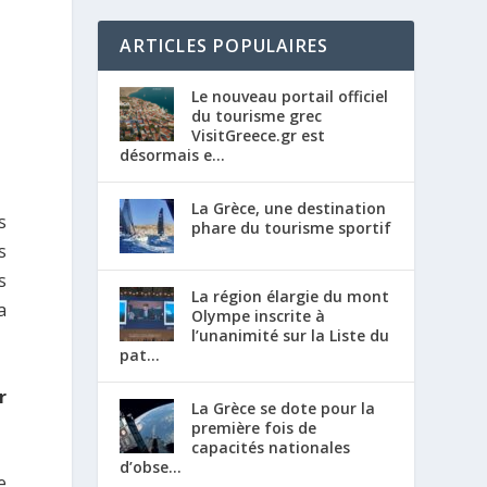
ARTICLES POPULAIRES
Le nouveau portail officiel
du tourisme grec
VisitGreece.gr est
désormais e...
La Grèce, une destination
s
phare du tourisme sportif
s
s
La région élargie du mont
a
Olympe inscrite à
l’unanimité sur la Liste du
pat...
r
La Grèce se dote pour la
première fois de
capacités nationales
d’obse...
e