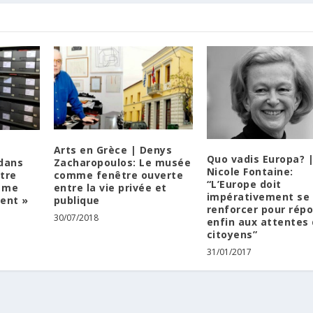
Arts en Grèce | Denys
Quo vadis Europa? 
 dans
Zacharopoulos: Le musée
Nicole Fontaine:
tre
comme fenêtre ouverte
“L’Europe doit
i me
entre la vie privée et
impérativement se
ent »
publique
renforcer pour rép
30/07/2018
enfin aux attentes
citoyens”
31/01/2017