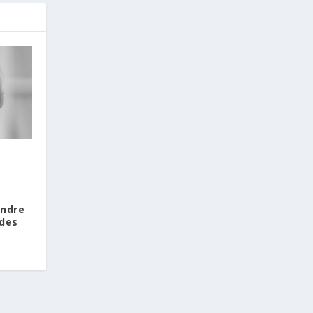
Le prix « Albert Einstein World Award
for Science » est décerné chaque
année depuis 1984 à des scientifiques
dont les contributions exceptionnelles
et durables à la recherche scientifique
et technologique ont été reconnues
au niveau international.
La cérémonie de remise du prix à
Katerina Harvati se tiendra le 2
novembre à l'Université nationale de
|
Córdoba, en Argentine.
Source: 👉
ondre
https://www.amna.gr/mobile/article/1011
 des
895/Epistimi-Diethnis-diakrisi-gia-tin-
Ellinida-palaioanthropologo-Katerina-
Charbati-me-to-Albert-Einstein-World-
Award-for-Science-2026