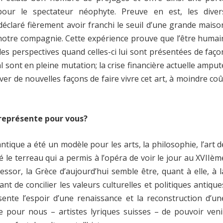
pour le spectateur néophyte. Preuve en est, les diver
claré fièrement avoir franchi le seuil d’une grande maiso
 notre compagnie. Cette expérience prouve que l’être humai
les perspectives quand celles-ci lui sont présentées de faço
al sont en pleine mutation; la crise financière actuelle amput
uver de nouvelles façons de faire vivre cet art, à moindre coû
i représente pour vous?
tique a été un modèle pour les arts, la philosophie, l’art d
été le terreau qui a permis à l’opéra de voir le jour au XVIIèm
essor, la Grèce d’aujourd’hui semble être, quant à elle, à l
t de concilier les valeurs culturelles et politiques antique
ésente l’espoir d’une renaissance et la reconstruction d’un
e pour nous – artistes lyriques suisses – de pouvoir veni