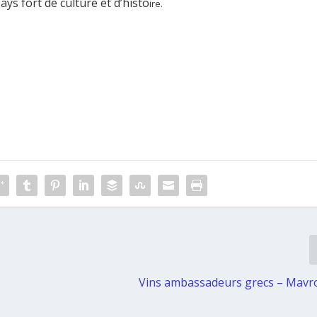
ays fort de culture et d’histo
ire.
Vins ambassadeurs grecs – Mavr