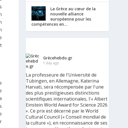
s
La Grèce au cœur de la
nouvelle alliance
n
européenne pour les
n
compétences en...
n
e
t
Grècehebdo.gr
1 day ago
La professeure de l'Université de
Tübingen, en Allemagne, Katerina
e
Harvati, sera récompensée par l'une
e
des plus prestigieuses distinctions
a
scientifiques internationales, l'« Albert
Einstein World Award for Science 2026
s
». Ce prix est décerné par le World
e
Cultural Council (« Conseil mondial de
r
la culture »), en reconnaissance de ses