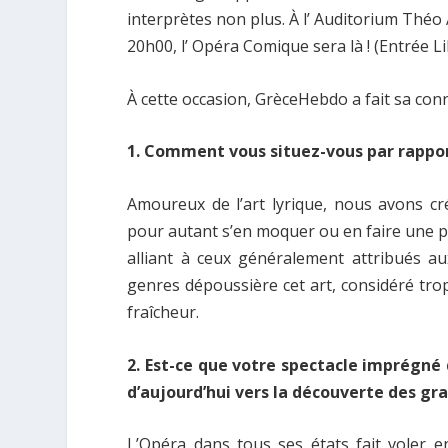
interprètes non plus. À l’ Auditorium Théo
20h00, l’ Opéra Comique sera là ! (Entrée L
À cette occasion, GrèceHebdo a fait sa con
1. Comment vous situez-vous par rappor
Amoureux de l’art lyrique, nous avons cr
pour autant s’en moquer ou en faire une pa
alliant à ceux généralement attribués 
genres dépoussière cet art, considéré tr
fraîcheur.
2. Εst-ce que votre spectacle imprégné
d’aujourd’hui vers la découverte des gra
L’Opéra dans tous ses états fait voler 