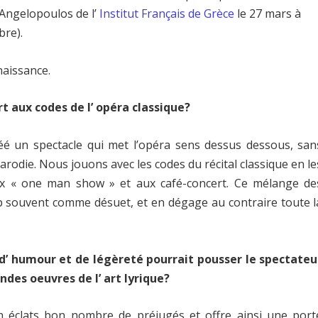
 Angelopoulos de l’
Institut Français de Grèce
le 27 mars à
ibre).
naissance.
t aux codes de l’ opéra classique?
éé un spectacle qui met l’opéra sens dessus dessous, san
rodie. Nous jouons avec les codes du récital classique en le
aux « one man show » et aux café-concert. Ce mélange de
op souvent comme désuet, et en dégage au contraire toute l
 d’ humour et de légèreté pourrait pousser le spectateu
ndes oeuvres de l’ art lyrique?
en éclats bon nombre de préjugés et offre ainsi une port