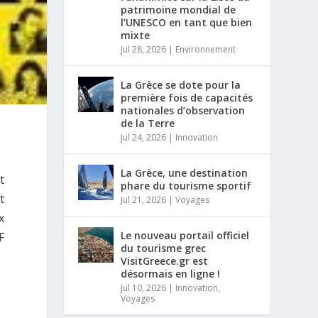
patrimoine mondial de
l’UNESCO en tant que bien
mixte
Jul 28, 2026
|
Environnement
La Grèce se dote pour la
première fois de capacités
nationales d’observation
de la Terre
Jul 24, 2026
|
Innovation
La Grèce, une destination
t
phare du tourisme sportif
t
Jul 21, 2026
|
Voyages
x
Le nouveau portail officiel
F
du tourisme grec
VisitGreece.gr est
désormais en ligne !
Jul 10, 2026
|
Innovation
,
Voyages