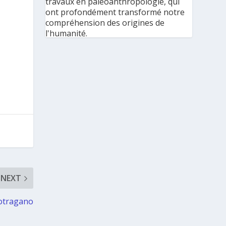
travaux en paléoanthropologie, qui
ont profondément transformé notre
compréhension des origines de
l'humanité.
« C'est une immense reconnaissance
pour mes recherches et pour mon
parcours scientifique, mais aussi pour
ma discipline dans son ensemble », a
déclaré l'éminente
paléoanthropologue grecque à
l'Agence de presse grecque (AMNA). «
Elle met en lumière la portée
universelle de la paléoanthropologie,
une discipline qui apporte des
réponses à des questions
fondamentales pour toute l'humanité :
NEXT
d'où venons-nous, comment sommes-
nous arrivés jusqu'ici et ce que l'avenir
otragano
pourrait nous réserver », a ajouté
Mme Harvati.