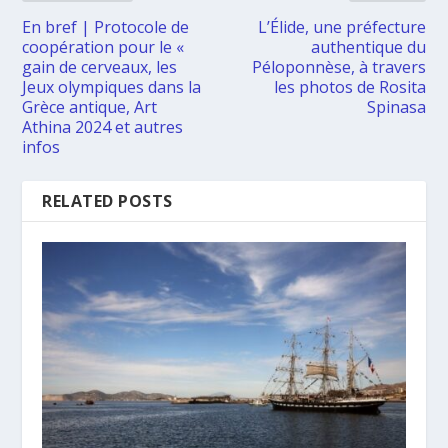
En bref | Protocole de
L’Élide, une préfecture
coopération pour le «
authentique du
gain de cerveaux, les
Péloponnèse, à travers
Jeux olympiques dans la
les photos de Rosita
Grèce antique, Art
Spinasa
Athina 2024 et autres
infos
RELATED POSTS