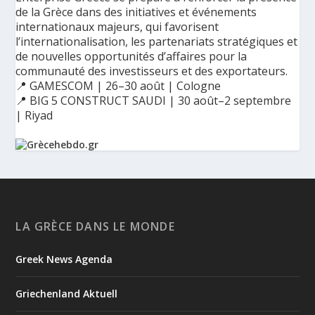
de la Grèce dans des initiatives et événements
internationaux majeurs, qui favorisent
l’internationalisation, les partenariats stratégiques et
de nouvelles opportunités d’affaires pour la
communauté des investisseurs et des exportateurs.
📍 GAMESCOM | 26–30 août | Cologne
📍 BIG 5 CONSTRUCT SAUDI | 30 août–2 septembre
| Riyad
Ο Αύγουστος είναι ο μήνας της προετοιμασίας.
Καθώς πλησιάζουμε στο τελευταίο τετράμηνο του 2026, η
Enterprise Greece προετοιμάζει τη δυναμική παρουσία της
Ελλάδας σε διεθνείς δράσεις, που ενισχύουν την
LA GRÈCE DANS LE MONDE
εξωστρέφεια, τις συνεργασίες και τις νέες επιχειρηματικές
ευκαιρίες για την επενδυτική και εξαγωγική κοινότητα.
Greek News Agenda
GAMESCOM | 26–30 Αυγούστου| Κολωνία
BIG 5 CONSTRUCT SAUDI | 30 Αυγούστου-2 Σεπτεμβρίου |
Ριάντ
Griechenland Aktuell
www.enterprisegreece.gov.gr
📍