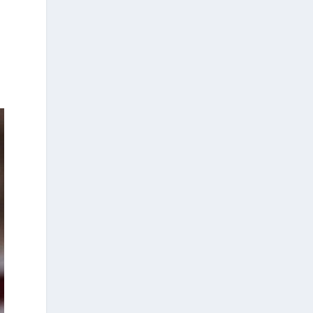
adopteront l’IA les premiers, mais à
ceux qui comprendront les premiers
comment elle redéfinit les règles de la
communication.
Le 1er Athens Media &
Communications Summit, qui se
tiendra le 2 octobre 2026 à l’Hôtel
Grande Bretagne, ambitionne de
devenir le rendez-vous annuel de
référence pour tous ceux qui
façonnent l’avenir des médias, de la
communication et de l’influence
publique en Grèce.
Le Sommet réunira des représentants
des institutions publiques, des
responsables politiques, des
dirigeants des principaux médias, des
agences de communication, des
entreprises, du secteur des