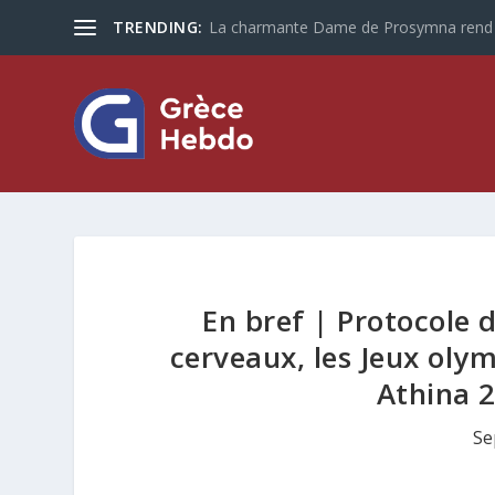
TRENDING:
Les touristes plus que jamais optent po
En bref | Protocole 
cerveaux, les Jeux oly
Athina 2
Se