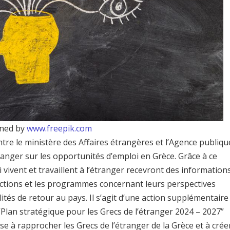
ned by
www.freepik.com
tre le ministère des Affaires étrangères et l’Agence publiqu
étranger sur les opportunités d’emploi en Grèce. Grâce à ce
 vivent et travaillent à l’étranger recevront des information
es actions et les programmes concernant leurs perspectives
lités de retour au pays. Il s’agit d’une action supplémentaire
Plan stratégique pour les Grecs de l’étranger 2024 – 2027”
ise à rapprocher les Grecs de l’étranger de la Grèce et à crée