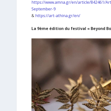
https://www.amna.gr/en/article/842461/Ar
September-9
&
https://art-athina.gr/en/
La 9ème édition du festival « Beyond Bo