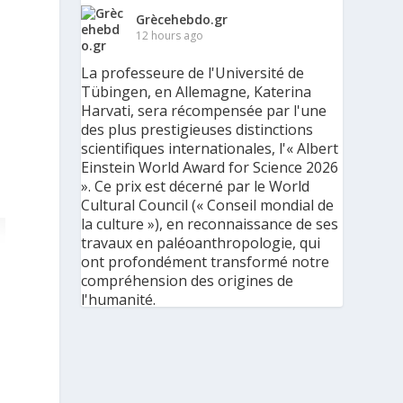
Grècehebdo.gr
12 hours ago
La professeure de l'Université de
Tübingen, en Allemagne, Katerina
Harvati, sera récompensée par l'une
des plus prestigieuses distinctions
scientifiques internationales, l'« Albert
Einstein World Award for Science 2026
». Ce prix est décerné par le World
Cultural Council (« Conseil mondial de
la culture »), en reconnaissance de ses
travaux en paléoanthropologie, qui
ont profondément transformé notre
compréhension des origines de
l'humanité.
« C'est une immense reconnaissance
pour mes recherches et pour mon
parcours scientifique, mais aussi pour
ma discipline dans son ensemble », a