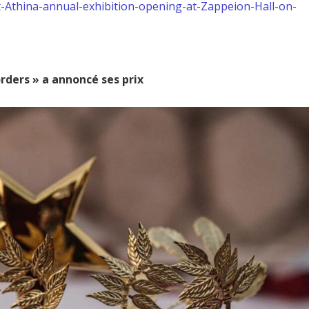
t-Athina-annual-exhibition-opening-at-Zappeion-Hall-on-
rders » a annoncé ses prix