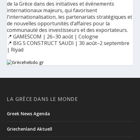
de la Grèce dans des initiatives et événements
internationaux majeurs, qui favorisent
l’internationalisation, les partenariats stratégiques et
de nouvelles opportunités d’affaires pour la
communauté des investisseurs et des exportateurs.
📍 GAMESCOM | 26–30 août | Cologne
📍 BIG 5 CONSTRUCT SAUDI | 30 août–2 septembre
| Riyad
Ο Αύγουστος είναι ο μήνας της προετοιμασίας.
Καθώς πλησιάζουμε στο τελευταίο τετράμηνο του 2026, η
Enterprise Greece προετοιμάζει τη δυναμική παρουσία της
Ελλάδας σε διεθνείς δράσεις, που ενισχύουν την
LA GRÈCE DANS LE MONDE
εξωστρέφεια, τις συνεργασίες και τις νέες επιχειρηματικές
ευκαιρίες για την επενδυτική και εξαγωγική κοινότητα.
Greek News Agenda
GAMESCOM | 26–30 Αυγούστου| Κολωνία
BIG 5 CONSTRUCT SAUDI | 30 Αυγούστου-2 Σεπτεμβρίου |
Ριάντ
Griechenland Aktuell
www.enterprisegreece.gov.gr
📍