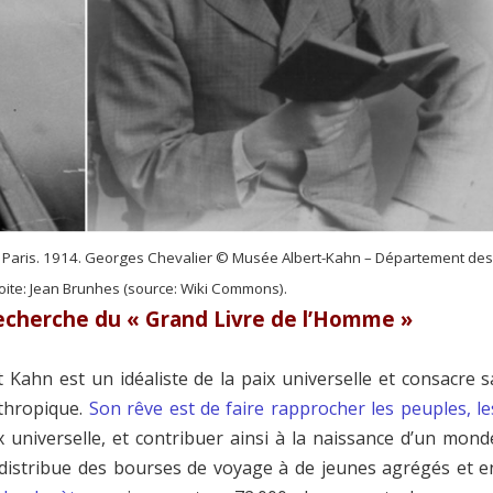
à Paris. 1914. Georges Chevalier © Musée Albert-Kahn – Département de
oite: Jean Brunhes (source: Wiki Commons).
 recherche du « Grand Livre de l’Homme »
t Kahn est un idéaliste de la paix universelle et consacre s
nthropique.
Son rêve est de faire rapprocher les peuples, le
x universelle, et contribuer ainsi à la naissance d’un mond
il distribue des bourses de voyage à de jeunes agrégés et e