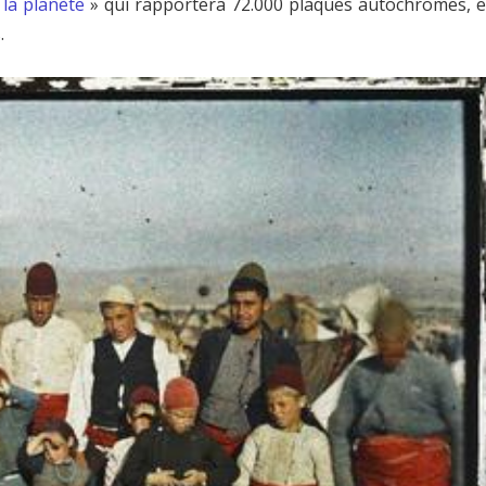
 la planète
» qui rapportera 72.000 plaques autochromes, e
.