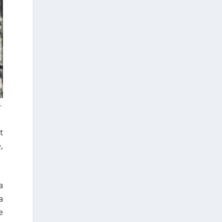
réunira autour d’une même table des
responsables politiques, des
dirigeants de premier plan des médias,
des entreprises et du secteur des
technologies afin de débattre des
profondes transformations que
l’intelligence artificielle et les
plateformes numériques apportent à
l’information, à la communication et
au monde de l’entreprise.
-
L’intelligence artificielle transforme
it
profondément la manière dont les
contenus sont produits. Elle modifie
,
également de façon radicale la
manière dont les citoyens s’informent,
dont les entreprises communiquent et
a
dont les organisations construisent la
confiance. Dans cette nouvelle réalité,
a
l’avantage concurrentiel
e
n’appartiendra pas à ceux qui