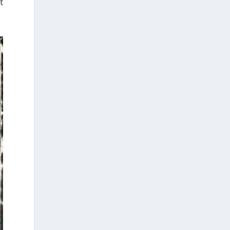
La cérémonie de remise du prix à
t
Katerina Harvati se tiendra le 2
novembre à l'Université nationale de
Córdoba, en Argentine.
Source: 👉
https://www.amna.gr/mobile/article/1011
895/Epistimi-Diethnis-diakrisi-gia-tin-
Ellinida-palaioanthropologo-Katerina-
Charbati-me-to-Albert-Einstein-World-
Award-for-Science-2026
4
2
View on Facebook
Grècehebdo.gr
2 days ago
Le 1er Sommet d’Athènes sur les
médias et la communication (Athens
Media & Communications Summit)