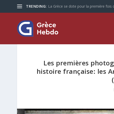
TRENDING:
La Grèce se dote pour la première fois d
Les premières photog
histoire française: les 