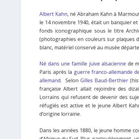
Albert Kahn
, né Abraham Kahn à Marmouti
le 14 novembre 1940, était un banquier et
fonds iconographique sous le titre Archi
(photographies en couleurs sur plaques de
blanc, matériel conservé au musée départ
Né dans une famille juive alsacienne
de ma
Paris après la
guerre franco-allemande d
allemand
. Selon
Gilles Baud-Berthier
(his
française Albert allait rejoindre des dizai
Lorrains qui refusent de devenir des suje
réfugiés est active et le jeune Albert 
d’origine lorraine.
Dans les années 1880, le jeune homme conv
d’Afrique du Sud. Plus particulièrement, 