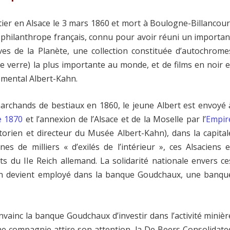
er en Alsace le 3 mars 1860 et mort à Boulogne-Billancour
 philanthrope français, connu pour avoir réuni un importan
ves de la Planète, une collection constituée d’autochrome
 verre) la plus importante au monde, et de films en noir e
emental Albert-Kahn.
rchands de bestiaux en 1860, le jeune Albert est envoyé 
e 1870
et l’annexion de l’Alsace et de la Moselle par l’
Empir
torien et directeur du Musée Albert-Kahn), dans la capital
nes de milliers « d’exilés de l’intérieur », ces Alsaciens e
ts du IIe Reich allemand. La solidarité nationale envers ce
Kahn devient employé dans la banque Goudchaux, une banqu
ainc la banque Goudchaux d’investir dans l’activité minièr
une compagnie attire son attention, la De Beers Consolidate