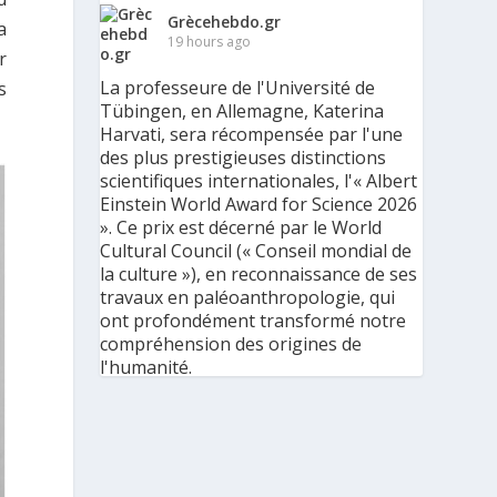
Grècehebdo.gr
a
19 hours ago
r
La professeure de l'Université de
s
Tübingen, en Allemagne, Katerina
Harvati, sera récompensée par l'une
des plus prestigieuses distinctions
scientifiques internationales, l'« Albert
Einstein World Award for Science 2026
». Ce prix est décerné par le World
Cultural Council (« Conseil mondial de
la culture »), en reconnaissance de ses
travaux en paléoanthropologie, qui
ont profondément transformé notre
compréhension des origines de
l'humanité.
« C'est une immense reconnaissance
pour mes recherches et pour mon
parcours scientifique, mais aussi pour
ma discipline dans son ensemble », a