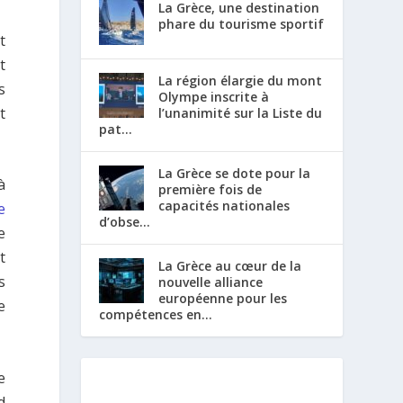
La Grèce, une destination
phare du tourisme sportif
t
t
La région élargie du mont
s
Olympe inscrite à
t
l’unanimité sur la Liste du
pat...
La Grèce se dote pour la
à
première fois de
capacités nationales
e
d’obse...
e
t
La Grèce au cœur de la
s
nouvelle alliance
européenne pour les
e
compétences en...
e
d