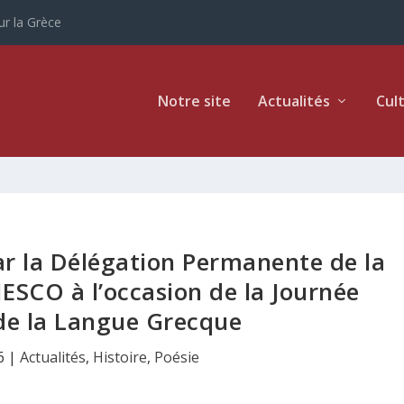
ur la Grèce
Notre site
Actualités
Cul
r la Délégation Permanente de la
ESCO à l’occasion de la Journée
de la Langue Grecque
6
|
Actualités
,
Histoire
,
Poésie