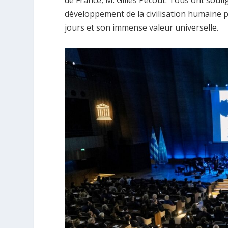
de France, M. Gilles Pécout. Tous ont souli
développement de la civilisation humaine 
jours et son immense valeur universelle.