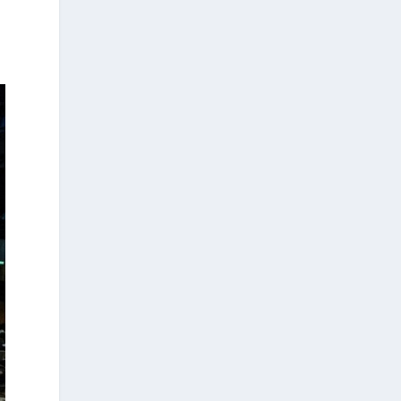
1 day ago
Les citoyens grecs résidant à
l’étranger qui souhaitent exercer leur
droit de vote lors des prochaines
élections nationales peuvent, de
manière simple et rapide, demander
leur inscription sur les listes
électorales spéciales des électeurs
résidant à l’étranger, via la plateforme
officielle
https://apodimoi.ypes.gov.gr
L’accès à la plateforme peut
s’effectuer au moyen des identifiants
personnels de l’Autorité indépendante
des recettes publiques (AADE) —
Taxisnet — ou au moyen d’une
procédure d’identification à l’aide d’un
passeport grec.
La procédure d’inscription ne prend
que quelques minutes. Les citoyens
peuvent également choisir le mode