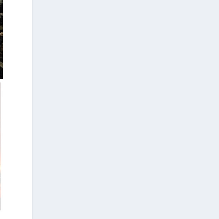
selon lequel ils souhaitent exercer leur
droit de vote : par correspondance ou
en se rendant physiquement dans leur
bureau de vote.
3
+
Photos from Consulate General of
Greece in Chicago's post
5
1
View on Facebook
Grècehebdo.gr
1 day ago
L’Université Columbia et l’Université
d’Ioannina mettent en œuvre