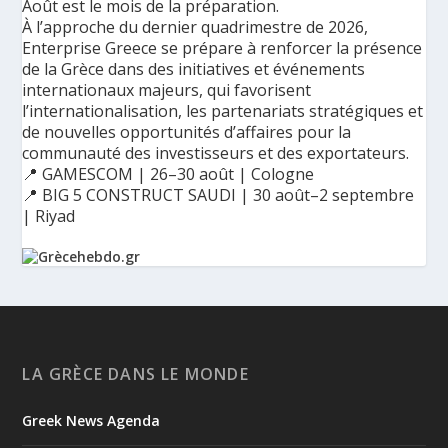
Août est le mois de la préparation.
À l’approche du dernier quadrimestre de 2026,
Enterprise Greece se prépare à renforcer la présence
de la Grèce dans des initiatives et événements
internationaux majeurs, qui favorisent
l’internationalisation, les partenariats stratégiques et
de nouvelles opportunités d’affaires pour la
communauté des investisseurs et des exportateurs.
📍 GAMESCOM | 26–30 août | Cologne
📍 BIG 5 CONSTRUCT SAUDI | 30 août–2 septembre
| Riyad
Ο Αύγουστος είναι ο μήνας της προετοιμασίας.
Καθώς πλησιάζουμε στο τελευταίο τετράμηνο του 2026, η
Enterprise Greece προετοιμάζει τη δυναμική παρουσία της
Ελλάδας σε διεθνείς δράσεις, που ενισχύουν την
LA GRÈCE DANS LE MONDE
εξωστρέφεια, τις συνεργασίες και τις νέες επιχειρηματικές
ευκαιρίες για την επενδυτική και εξαγωγική κοινότητα.
Greek News Agenda
GAMESCOM | 26–30 Αυγούστου| Κολωνία
BIG 5 CONSTRUCT SAUDI | 30 Αυγούστου-2 Σεπτεμβρίου |