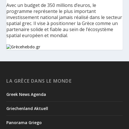
Avec un budget de 350 millions d’euros, le
programme représente le plus important
investissement national jamais réalisé dans le secteur
spatial grec. Il vise à positionner la Grèce comme un
partenaire solide et fiable au sein de l’écosystème
spatial européen et mondial.
La Grèce présente un Programme spatial national de
350 millions d’euros pour renforcer la sécurité,
l’innovation et la résilience - Grèce Hebdo
Le ministère de la Gouvernance numérique et de
LA GRÈCE DANS LE MONDE
l’Intelligence artificielle a présenté les principaux axes de
HELLAS-SPACE 2.0, le nouveau Programme spatial national de
Greek News Agenda
la Grèce, une initiative de 350 millions d’euros destinée à
renforcer la sécurité, la résilience et les capacités tec...
Griechenland Aktuell
5
1
View on Facebook
Panorama Griego