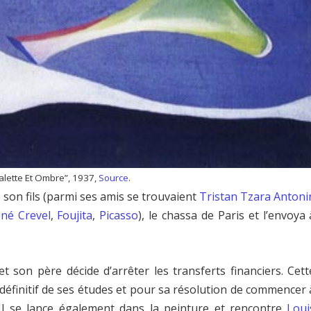
alette Et Ombre”, 1937,
Source
.
 son fils (parmi ses amis se trouvaient
Tristan Tzara
Antoni
né Crevel
,
Foujita
,
Picasso
), le chassa de Paris et l’envoya 
t son père décide d’arrêter les transferts financiers. Cett
t définitif de ses études et pour sa résolution de commencer 
 Il se lance également dans la peinture et rencontre
Loui