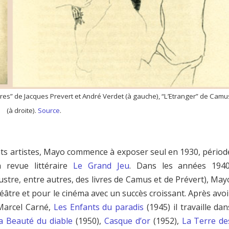
ires” de Jacques Prevert et Andr
é Verdet
(
à gauche), “L’Etranger” de Camu
(
à droite).
Source
.
nts artistes, Mayo commence à exposer seul en 1930, périod
a revue littéraire
Le Grand Jeu
. Dans les années 1940
llustre, entre autres, des livres de Camus et de Prévert), May
éâtre et pour le cinéma avec un succès croissant. Après avoi
 Marcel Carné,
Les Enfants du paradis
(1945) il travaille dan
a Beauté du diable
(1950),
Casque d’or
(1952),
La Terre de