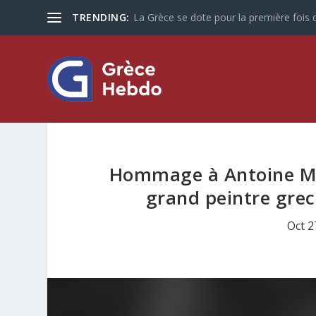
TRENDING:
La Grèce se dote pour la première fois d
Hommage à Antoine Mal
grand peintre grec
Oct 2