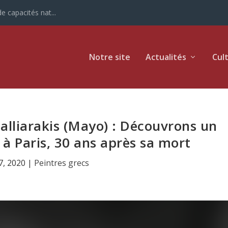
e capacités nat...
Notre site
Actualités
Cul
liarakis (Mayo) : Découvrons un
 à Paris, 30 ans après sa mort
7, 2020
|
Peintres grecs