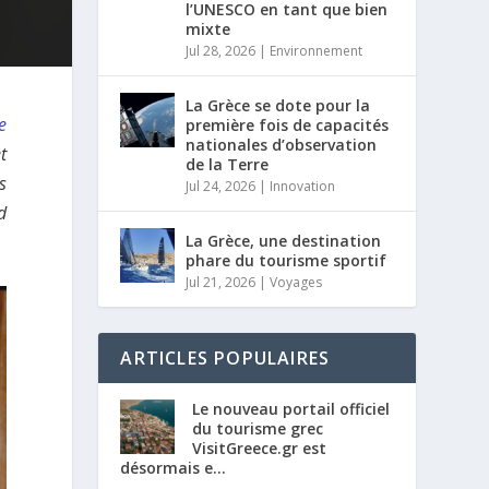
l’UNESCO en tant que bien
mixte
Jul 28, 2026
|
Environnement
La Grèce se dote pour la
e
première fois de capacités
nationales d’observation
t
de la Terre
s
Jul 24, 2026
|
Innovation
d
La Grèce, une destination
phare du tourisme sportif
Jul 21, 2026
|
Voyages
ARTICLES POPULAIRES
Le nouveau portail officiel
du tourisme grec
VisitGreece.gr est
désormais e...