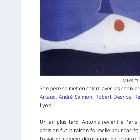
Mayo, “P
Son père se met en colère avec les choix de
Artaud
,
André Salmon
,
Robert Desnos
,
Re
Lyon.
Un an plus tard, Antonis revient à Paris e
décision fut la raison formelle pour l’arrê
travailler comme décorateur de théâtre.