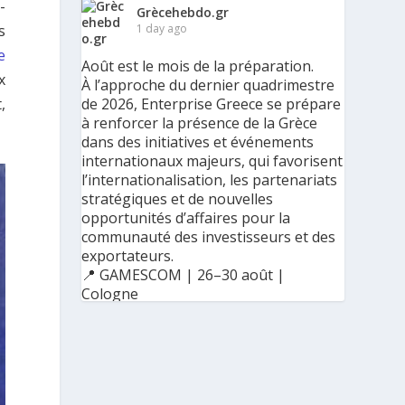
-
Grècehebdo.gr
1 day ago
s
e
Août est le mois de la préparation.
x
À l’approche du dernier quadrimestre
de 2026, Enterprise Greece se prépare
,
à renforcer la présence de la Grèce
dans des initiatives et événements
internationaux majeurs, qui favorisent
l’internationalisation, les partenariats
stratégiques et de nouvelles
opportunités d’affaires pour la
communauté des investisseurs et des
exportateurs.
📍 GAMESCOM | 26–30 août |
Cologne
📍 BIG 5 CONSTRUCT SAUDI | 30
août–2 septembre | Riyad
Ο Αύγουστος είναι ο μήνας της