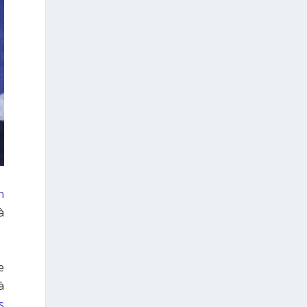
προετοιμασίας.
Καθώς πλησιάζουμε στο τελευταίο
τετράμηνο του 2026, η Enterprise Greece
προετοιμάζει τη δυναμική παρουσία της
Ελλάδας σε διεθνείς δράσεις, που
ενισχύουν την εξωστρέφεια, τις
συνεργασίες και τις νέες επιχειρηματικές
ευκαιρίες για την επενδυτική και
εξαγωγική κοινότητα.
GAMESCOM | 26–30 Αυγούστου| Κολωνία
BIG 5 CONSTRUCT SAUDI | 30 Αυγούστου-2
Σεπτεμβρίου | Ριάντ
www.enterprisegreece.gov.gr
📍
n
#EnterpriseGreece
#InvestInGreece
à
#GreekExports
#EconomicGrowth
4
View on Facebook
e
à
Grècehebdo.gr
2 days ago
s