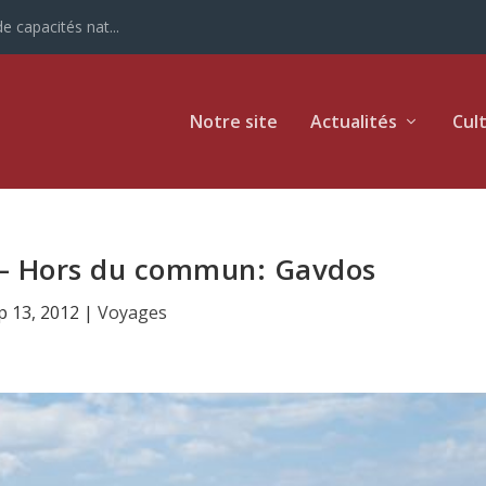
e capacités nat...
Notre site
Actualités
Cul
 – Hors du commun: Gavdos
p 13, 2012
|
Voyages