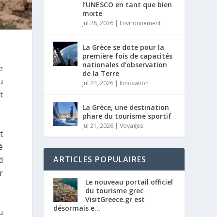
l’UNESCO en tant que bien
mixte
Jul 28, 2026
|
Environnement
La Grèce se dote pour la
première fois de capacités
nationales d’observation
e
de la Terre
u
Jul 24, 2026
|
Innovation
t
La Grèce, une destination
phare du tourisme sportif
Jul 21, 2026
|
Voyages
t
é
ARTICLES POPULAIRES
d
r
Le nouveau portail officiel
du tourisme grec
VisitGreece.gr est
désormais e...
u