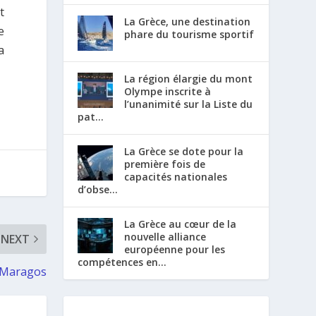
t
La Grèce, une destination
e
phare du tourisme sportif
a
La région élargie du mont
Olympe inscrite à
l’unanimité sur la Liste du
pat...
La Grèce se dote pour la
première fois de
capacités nationales
d’obse...
La Grèce au cœur de la
nouvelle alliance
NEXT
européenne pour les
compétences en...
 Maragos