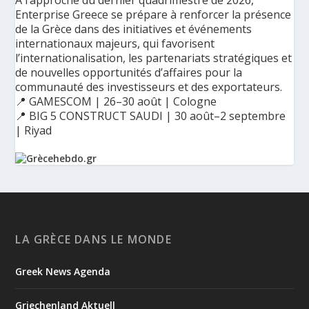
Enterprise Greece se prépare à renforcer la présence
de la Grèce dans des initiatives et événements
internationaux majeurs, qui favorisent
l’internationalisation, les partenariats stratégiques et
de nouvelles opportunités d’affaires pour la
communauté des investisseurs et des exportateurs.
📍 GAMESCOM | 26–30 août | Cologne
📍 BIG 5 CONSTRUCT SAUDI | 30 août–2 septembre
| Riyad
Ο Αύγουστος είναι ο μήνας της προετοιμασίας.
Καθώς πλησιάζουμε στο τελευταίο τετράμηνο του 2026, η
Enterprise Greece προετοιμάζει τη δυναμική παρουσία της
Ελλάδας σε διεθνείς δράσεις, που ενισχύουν την
LA GRÈCE DANS LE MONDE
εξωστρέφεια, τις συνεργασίες και τις νέες επιχειρηματικές
ευκαιρίες για την επενδυτική και εξαγωγική κοινότητα.
Greek News Agenda
GAMESCOM | 26–30 Αυγούστου| Κολωνία
BIG 5 CONSTRUCT SAUDI | 30 Αυγούστου-2 Σεπτεμβρίου |
Ριάντ
Griechenland Aktuell