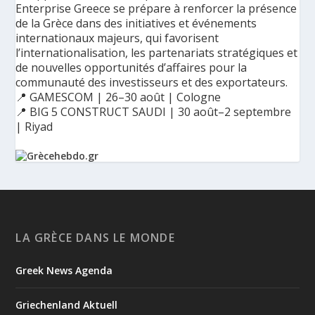
Enterprise Greece se prépare à renforcer la présence
de la Grèce dans des initiatives et événements
internationaux majeurs, qui favorisent
l’internationalisation, les partenariats stratégiques et
de nouvelles opportunités d’affaires pour la
communauté des investisseurs et des exportateurs.
📍 GAMESCOM | 26–30 août | Cologne
📍 BIG 5 CONSTRUCT SAUDI | 30 août–2 septembre
| Riyad
Ο Αύγουστος είναι ο μήνας της προετοιμασίας.
Καθώς πλησιάζουμε στο τελευταίο τετράμηνο του 2026, η
Enterprise Greece προετοιμάζει τη δυναμική παρουσία της
Ελλάδας σε διεθνείς δράσεις, που ενισχύουν την
LA GRÈCE DANS LE MONDE
εξωστρέφεια, τις συνεργασίες και τις νέες επιχειρηματικές
ευκαιρίες για την επενδυτική και εξαγωγική κοινότητα.
Greek News Agenda
GAMESCOM | 26–30 Αυγούστου| Κολωνία
BIG 5 CONSTRUCT SAUDI | 30 Αυγούστου-2 Σεπτεμβρίου |
Ριάντ
Griechenland Aktuell