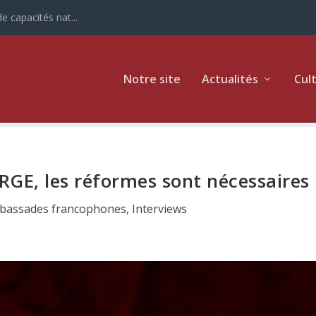
e capacités nat...
Notre site
Actualités
Cul
E, les réformes sont nécessaires
bassades francophones
,
Interviews