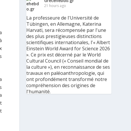
Grècehebdo.gr
21 hours ago
La professeure de l'Université de
Tübingen, en Allemagne, Katerina
Harvati, sera récompensée par l'une
a
des plus prestigieuses distinctions
à
scientifiques internationales, l'« Albert
x
Einstein World Award for Science 2026
». Ce prix est décerné par le World
s
Cultural Council (« Conseil mondial de
la culture »), en reconnaissance de ses
travaux en paléoanthropologie, qui
ont profondément transformé notre
a
compréhension des origines de
s
l'humanité.
a
t
« C'est une immense reconnaissance
pour mes recherches et pour mon
t
parcours scientifique, mais aussi pour
ma discipline dans son ensemble », a
déclaré l'éminente