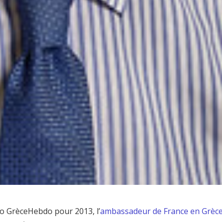
o GrèceHebdo pour 2013, l’
ambassadeur de France en Grèc