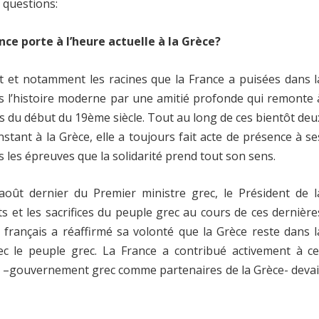
questions:
ance porte à l’heure actuelle à la Grèce?
nt et notamment les racines que la France a puisées dans l
ns l’histoire moderne par une amitié profonde qui remonte 
s du début du 19ème siècle. Tout au long de ces bientôt deu
stant à la Grèce, elle a toujours fait acte de présence à se
ns les épreuves que la solidarité prend tout son sens.
août dernier du Premier ministre grec, le Président de l
ts et les sacrifices du peuple grec au cours de ces dernière
t français a réaffirmé sa volonté que la Grèce reste dans l
ec le peuple grec. La France a contribué activement à ce
un –gouvernement grec comme partenaires de la Grèce- devai