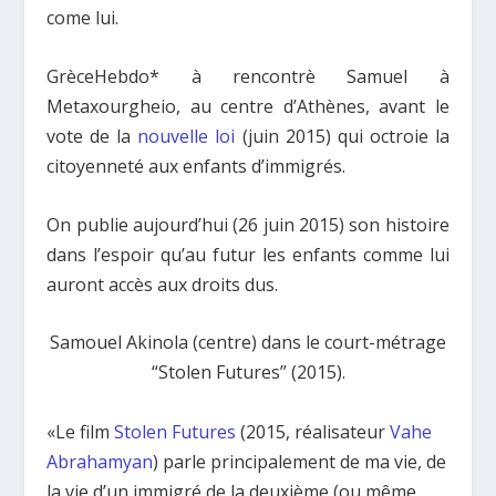
come lui.
GrèceHebdo* à rencontr
è
Samuel
à
Metaxourgheio, au centre d’Ath
ènes,
avant le
vote de la
nouvelle loi
(juin 2015) qui octroie la
citoyenneté aux enfants d’immigrés.
On publie aujourd’hui (26 juin 2015) son histoire
dans l’espoir qu’au futur les enfants comme lui
auront accès aux droits dus.
Samouel Akinola (centre) dans le court-m
é
trage
“Stolen Futures” (2015).
«Le film
Stolen Futures
(2015, réalisateur
Vahe
Abrahamyan
) parle principalement de ma vie, de
la vie d’un immigré de la deuxième (ou même