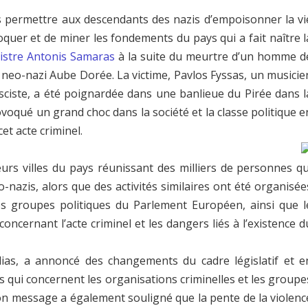
 permettre aux descendants des nazis d’empoisonner la vi
quer et de miner les fondements du pays qui a fait naître l
nistre Antonis Samaras
à la suite du meurtre d’un homme d
 neo-nazi Aube Dorée. La victime, Pavlos Fyssas, un musicie
sciste, a été poignardée dans une banlieue du Pirée dans l
ovoqué un grand choc dans la société et la classe politique e
t acte criminel.
urs villes du pays réunissant des milliers de personnes qu
-nazis, alors que des activités similaires ont été organisée
es groupes politiques du Parlement Européen, ainsi que l
oncernant l’acte criminel et les dangers liés à l’existence d
dias, a annoncé des changements du cadre législatif et e
s qui concernent les organisations criminelles et les groupe
son message a également souligné que la pente de la violenc