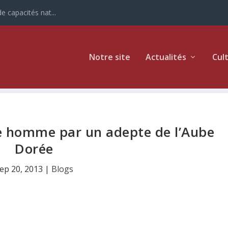
e capacités nat...
Notre site
Actualités
Cul
ne homme par un adepte de l’Aube
Dorée
ep 20, 2013
|
Blogs