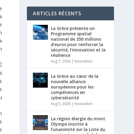
e
ARTICLES RÉCENTS
a
e
La Grèce présente un
n
Programme spatial
national de 350 millions
a
d’euros pour renforcer la
n
sécurité, l’innovation et la
résilience
Aug 7, 2026
|
Innovation
i
La Grèce au cœur de la
s
nouvelle alliance
européenne pour les
e
compétences en
u
cybersécurité
Aug 5, 2026
|
Innovation
n
La région élargie du mont
s
Olympe inscrite à
e
l’unanimité sur la Liste du