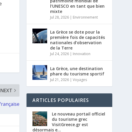
patrimoine mondial de
e
l’UNESCO en tant que bien
mixte
Jul 28, 2026
|
Environnement
La Grèce se dote pour la
première fois de capacités
nationales d’observation
de la Terre
Jul 24, 2026
|
Innovation
La Grèce, une destination
phare du tourisme sportif
Jul 21, 2026
|
Voyages
NEXT
ARTICLES POPULAIRES
française
Le nouveau portail officiel
du tourisme grec
VisitGreece.gr est
désormais e...