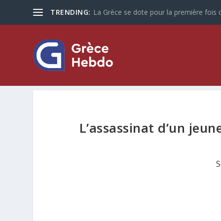
TRENDING:
La Grèce se dote pour la première fois d
L’assassinat d’un jeu
S