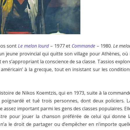
ios sont
Le melon lourd
– 1977 et
Commande
– 1980.
Le melo
un jeune provincial qui quitte son village pour Athènes, où i
ut en s’appropriant la conscience de sa classe. Tassios explor
américain’ à la grecque, tout en insistant sur les condition
histoire de Nikos Koemtzis, qui en 1973, suite à la command
poignardé et tué trois personnes, dont deux policiers. L
e assez important parmi les gens des classes populaires. Ell
stre pour jouer la chanson préférée de celui qui donne l
’a le droit de partager ou d’empêcher en n’importe quell