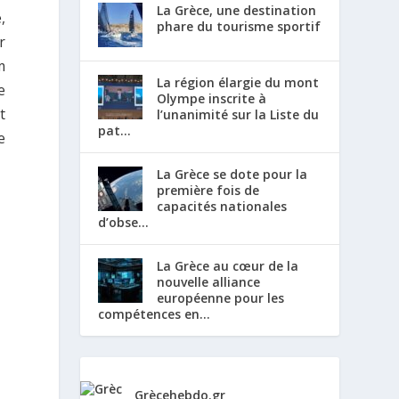
La Grèce, une destination
,
phare du tourisme sportif
r
m
La région élargie du mont
e
Olympe inscrite à
t
l’unanimité sur la Liste du
pat...
e
La Grèce se dote pour la
première fois de
capacités nationales
d’obse...
La Grèce au cœur de la
nouvelle alliance
européenne pour les
compétences en...
Grècehebdo.gr