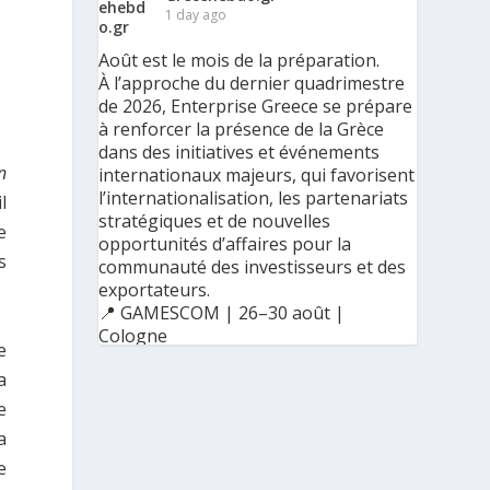
1 day ago
Août est le mois de la préparation.
À l’approche du dernier quadrimestre
de 2026, Enterprise Greece se prépare
à renforcer la présence de la Grèce
dans des initiatives et événements
n
internationaux majeurs, qui favorisent
l’internationalisation, les partenariats
l
stratégiques et de nouvelles
e
opportunités d’affaires pour la
s
communauté des investisseurs et des
exportateurs.
📍 GAMESCOM | 26–30 août |
Cologne
e
📍 BIG 5 CONSTRUCT SAUDI | 30
a
août–2 septembre | Riyad
e
a
e
Ο Αύγουστος είναι ο μήνας της
προετοιμασίας.