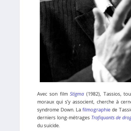
Avec son film
Stigma
(1982), Tassios, to
moraux qui s’y associent, cherche à cern
syndrome Down. La
filmographie
de Tassio
derniers long-métrages
Trafiquants de dro
du suicide.