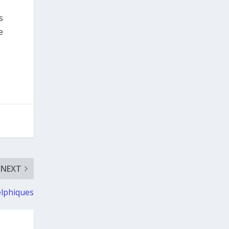
en se rendant physiquement dans leur
bureau de vote.
s
e
3
+
Photos from Consulate General of
Greece in Chicago's post
5
1
View on Facebook
Grècehebdo.gr
NEXT
1 day ago
L’Université Columbia et l’Université
elphiques
d’Ioannina mettent en œuvre
conjointement le programme
international de recherche « Healing