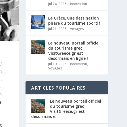
Jul 24, 2026
|
Innovation
La Grèce, une destination
phare du tourisme sportif
Jul 21, 2026
|
Voyages
Le nouveau portail officiel
du tourisme grec
VisitGreece.gr est
désormais en ligne !
’
Jul 10, 2026
|
Innovation
,
Voyages
n
s
,
–
ARTICLES POPULAIRES
e
Le nouveau portail officiel
s
du tourisme grec
VisitGreece.gr est
désormais e...
t