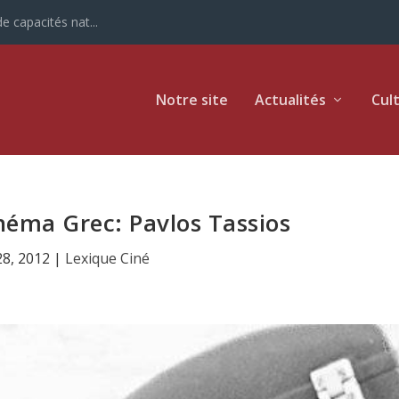
e capacités nat...
Notre site
Actualités
Cul
éma Grec: Pavlos Tassios
28, 2012
|
Lexique Ciné