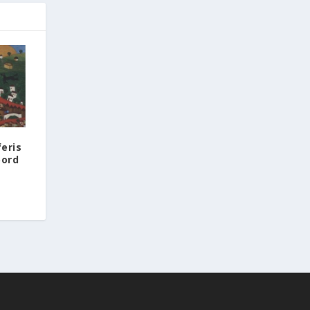
La cérémonie de remise du prix à
Katerina Harvati se tiendra le 2
novembre à l'Université nationale de
Córdoba, en Argentine.
Source: 👉
https://www.amna.gr/mobile/article/1011
895/Epistimi-Diethnis-diakrisi-gia-tin-
Ellinida-palaioanthropologo-Katerina-
Charbati-me-to-Albert-Einstein-World-
eris
Award-for-Science-2026
bord
4
2
View on Facebook
Grècehebdo.gr
2 days ago
Le 1er Sommet d’Athènes sur les
médias et la communication (Athens
Media & Communications Summit)