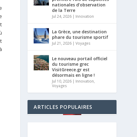
nationales d’observation
e
de la Terre
e
Jul 24, 2026
|
Innovation
t
La Grèce, une destination
ù
phare du tourisme sportif
t
Jul 21, 2026
|
Voyages
à
Le nouveau portail officiel
du tourisme grec
VisitGreece.gr est
désormais en ligne !
Jul 10, 2026
|
Innovation
,
Voyages
ARTICLES POPULAIRES