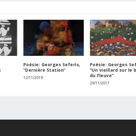
n
Poésie: Georges Seferis,
Poésie: Georges Sef
s
“Dernière Station”
“Un vieillard sur le 
du fleuve”
12/11/2019
29/11/2017