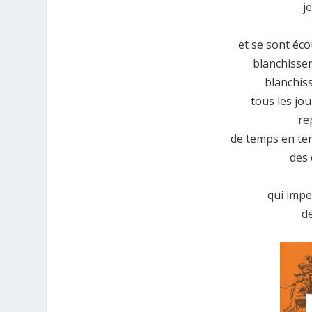
j
et se sont éc
blanchissen
blanchis
tous les jou
re
de temps en te
des 
qui impe
d