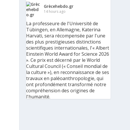
Grècehebdo.gr
14 hours ago
La professeure de l'Université de
Tübingen, en Allemagne, Katerina
Harvati, sera récompensée par l'une
des plus prestigieuses distinctions
scientifiques internationales, l'« Albert
Einstein World Award for Science 2026
». Ce prix est décerné par le World
Cultural Council (« Conseil mondial de
la culture »), en reconnaissance de ses
travaux en paléoanthropologie, qui
ont profondément transformé notre
compréhension des origines de
l'humanité.
« C'est une immense reconnaissance
pour mes recherches et pour mon
parcours scientifique, mais aussi pour
ma discipline dans son ensemble », a