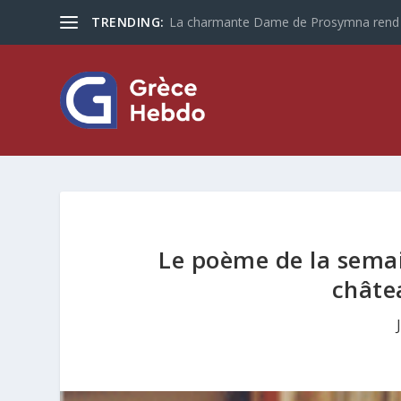
TRENDING:
Les touristes plus que jamais optent po
Le poème de la semai
châte