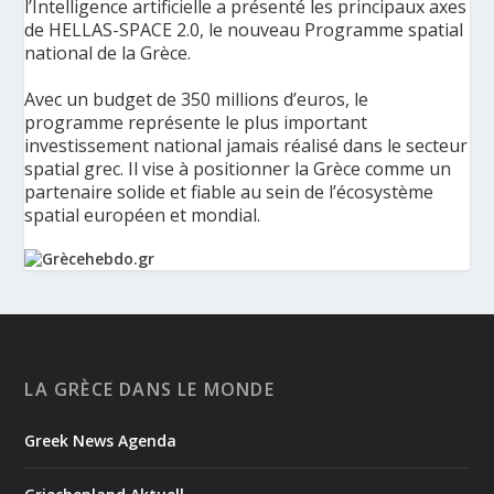
l’Intelligence artificielle a présenté les principaux axes
de HELLAS-SPACE 2.0, le nouveau Programme spatial
national de la Grèce.
Avec un budget de 350 millions d’euros, le
programme représente le plus important
investissement national jamais réalisé dans le secteur
spatial grec. Il vise à positionner la Grèce comme un
partenaire solide et fiable au sein de l’écosystème
spatial européen et mondial.
La Grèce présente un Programme spatial national de
350 millions d’euros pour renforcer la sécurité,
l’innovation et la résilience - Grèce Hebdo
Le ministère de la Gouvernance numérique et de
LA GRÈCE DANS LE MONDE
l’Intelligence artificielle a présenté les principaux axes de
HELLAS-SPACE 2.0, le nouveau Programme spatial national de
Greek News Agenda
la Grèce, une initiative de 350 millions d’euros destinée à
renforcer la sécurité, la résilience et les capacités tec...