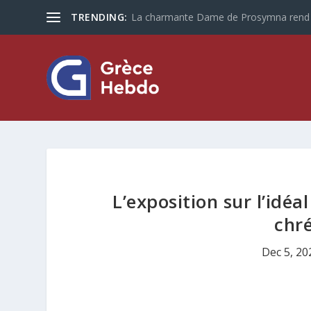
TRENDING:
Les touristes plus que jamais optent po
L’exposition sur l’idé
chr
Dec 5, 20