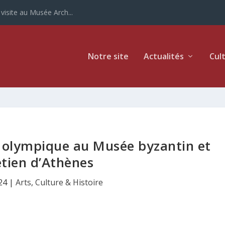
ur la Grèce
Notre site
Actualités
Cul
al olympique au Musée byzantin et
étien d’Athènes
24
|
Arts
,
Culture & Histoire