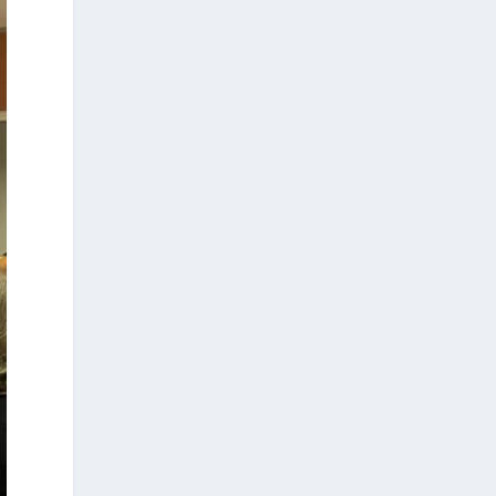
1 day ago
Les citoyens grecs résidant à
l’étranger qui souhaitent exercer leur
droit de vote lors des prochaines
élections nationales peuvent, de
manière simple et rapide, demander
leur inscription sur les listes
électorales spéciales des électeurs
résidant à l’étranger, via la plateforme
officielle
https://apodimoi.ypes.gov.gr
L’accès à la plateforme peut
s’effectuer au moyen des identifiants
personnels de l’Autorité indépendante
des recettes publiques (AADE) —
Taxisnet — ou au moyen d’une
procédure d’identification à l’aide d’un
passeport grec.
La procédure d’inscription ne prend
que quelques minutes. Les citoyens
peuvent également choisir le mode