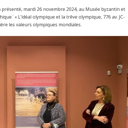
a présenté, mardi 26 novembre 2024, au Musée byzantin et
ique¨« L’idéal olympique et la trêve olympique, 776 av. JC-
mière les valeurs olympiques mondiales.