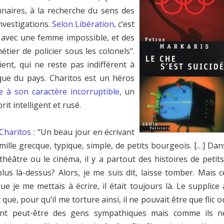
nnaires, à la recherche du sens des
nvestigations.
Selon Libération
, c’est
, avec une femme impossible, et des
étier de policier sous les colonels’’.
ient, qui ne reste pas indifférent à
ique du pays. Charitos est un héros
e à son caractère incorruptible
, un
it intelligent et rusé.
 Charitos
: ‘‘Un beau jour en écrivant
ille grecque, typique, simple, de petits bourgeois. […] Dan
 théâtre ou le cinéma, il y a partout des histoires de petits
lus là-dessus? Alors, je me suis dit, laisse tomber. Mais c
 je me mettais à écrire, il était toujours là. Le supplice 
ue, pour qu’il me torture ainsi, il ne pouvait être que flic o
sont peut-être des gens sympathiques mais comme ils n