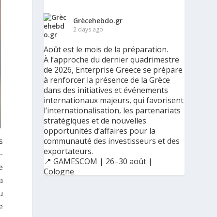
Grècehebdo.gr
2 days ago
Août est le mois de la préparation.
À l’approche du dernier quadrimestre
de 2026, Enterprise Greece se prépare
à renforcer la présence de la Grèce
dans des initiatives et événements
internationaux majeurs, qui favorisent
l’internationalisation, les partenariats
stratégiques et de nouvelles
opportunités d’affaires pour la
s
communauté des investisseurs et des
exportateurs.
-
📍 GAMESCOM | 26–30 août |
e
Cologne
a
📍 BIG 5 CONSTRUCT SAUDI | 30
août–2 septembre | Riyad
u
e