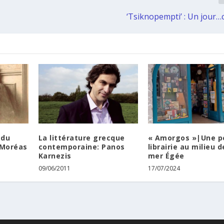
‘Tsiknopempti’ : Un jour…
 du
La littérature grecque
« Amorgos »|Une p
 Moréas
contemporaine: Panos
librairie au milieu d
Karnezis
mer Égée
09/06/2011
17/07/2024