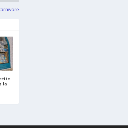
2 days ago
carnivore
Les citoyens grecs résidant à
l’étranger qui souhaitent exercer leur
droit de vote lors des prochaines
élections nationales peuvent, de
manière simple et rapide, demander
leur inscription sur les listes
électorales spéciales des électeurs
résidant à l’étranger, via la plateforme
officielle
https://apodimoi.ypes.gov.gr
L’accès à la plateforme peut
s’effectuer au moyen des identifiants
etite
personnels de l’Autorité indépendante
e la
des recettes publiques (AADE) —
Taxisnet — ou au moyen d’une
procédure d’identification à l’aide d’un
passeport grec.
La procédure d’inscription ne prend
que quelques minutes. Les citoyens
peuvent également choisir le mode