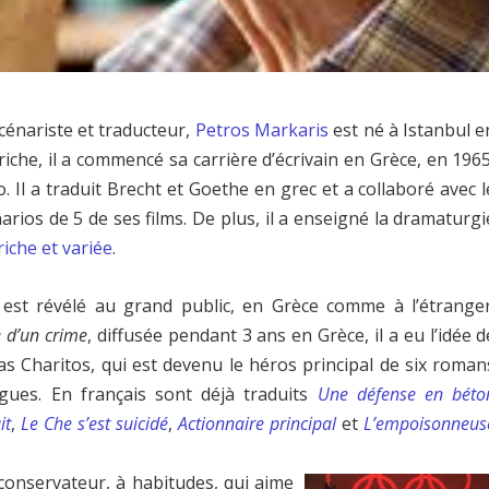
cénariste et traducteur,
Petros Markaris
est né à Istanbul e
che, il a commencé sa carrière d’écrivain en Grèce, en 1965
zo. Il a traduit Brecht et Goethe en grec et a collaboré avec l
ios de 5 de ses films. De plus, il a enseigné la dramaturgi
riche et variée
.
l est révélé au grand public, en Grèce comme à l’étranger
 d’un crime
, diffusée pendant 3 ans en Grèce, il a eu l’idée d
s Charitos, qui est devenu le héros principal de six roman
angues. En français sont déjà traduits
Une défense en béto
it
,
Le Che s’est suicidé
,
Actionnaire principal
et
L’empoisonneus
onservateur, à habitudes, qui aime