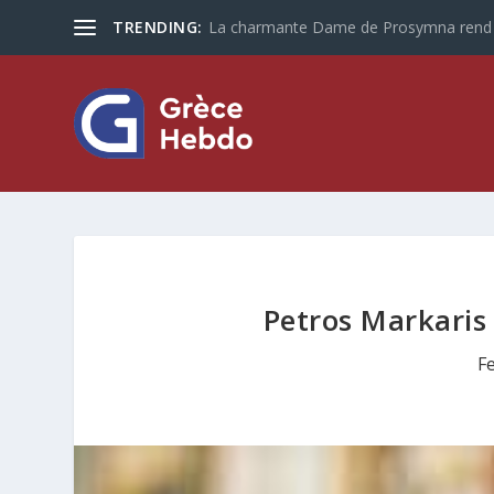
TRENDING:
Les touristes plus que jamais optent po
Petros Markaris 
F