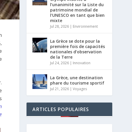
l’unanimité sur la Liste du
patrimoine mondial de
l’UNESCO en tant que bien
mixte
Jul 28, 2026
|
Environnement
n
La Grèce se dote pour la
,
première fois de capacités
e
nationales d’observation
de la Terre
e
Jul 24, 2026
|
Innovation
La Grèce, une destination
.
phare du tourisme sportif
Jul 21, 2026
|
Voyages
e
s
n
ARTICLES POPULAIRES
e