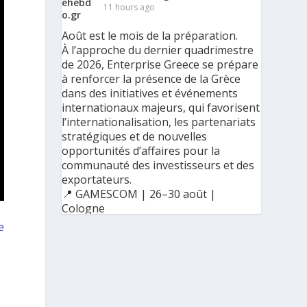
11 hours ago
Août est le mois de la préparation.
À l’approche du dernier quadrimestre
de 2026, Enterprise Greece se prépare
à renforcer la présence de la Grèce
dans des initiatives et événements
internationaux majeurs, qui favorisent
l’internationalisation, les partenariats
stratégiques et de nouvelles
opportunités d’affaires pour la
communauté des investisseurs et des
exportateurs.
📍 GAMESCOM | 26–30 août |
Cologne
📍 BIG 5 CONSTRUCT SAUDI | 30
e
août–2 septembre | Riyad
Ο Αύγουστος είναι ο μήνας της
προετοιμασίας.