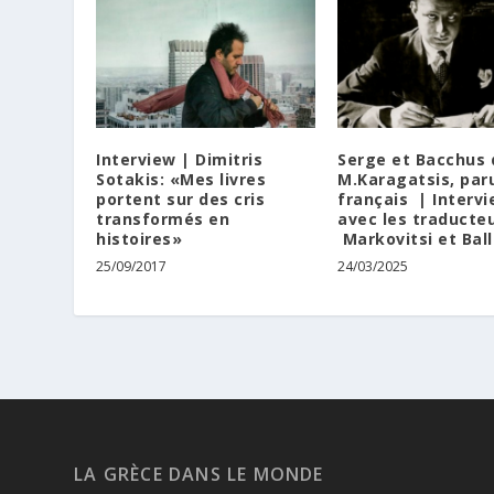
Interview | Dimitris
Serge et Bacchus 
Sotakis: «Mes livres
M.Karagatsis, par
portent sur des cris
français | Interv
transformés en
avec les traducte
histoires»
Markovitsi et Bal
25/09/2017
24/03/2025
LA GRÈCE DANS LE MONDE