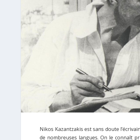
Nikos Kazantzakis est sans doute l’écrivai
de nombreuses lan­gues. Οn le connaît p