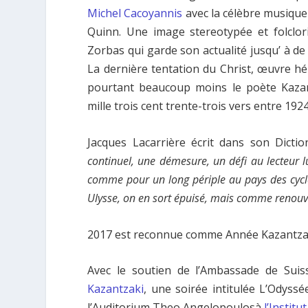
Michel Cacoyannis
avec la célèbre musiqu
Quinn. Une image stereotypée et folclo
Zorbas qui garde son actualité jusqu’ à de 
La dernière tentation du Christ, œuvre h
pourtant beaucoup moins le poète Kazant
mille trois cent trente-trois vers entre 192
Jacques Lacarrière écrit dans son Dicti
continuel, une dé­mesure, un défi au lecteur l
comme pour un long périple au pays des cy­c
Ulysse, on en sort épuisé, mais comme renouvel
2017 est reconnue comme Année Kazantzaki 
Avec le soutien de l’Ambassade de Suis
Kazantzaki
, une soirée intitulée L’Odyss
l’Auditorium Theo Angelopoulosà
l’Instit