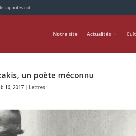
e capacités nat...
Notre site
Actualités
Cul
zakis, un poète méconnu
eb 16, 2017
|
Lettres