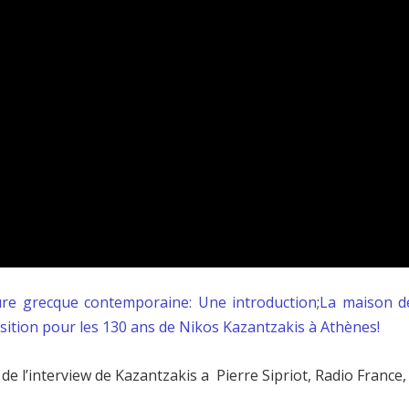
ture grecque contemporaine: Une introduction
;
La maison d
sition pour les 130 ans de Nikos Kazantzakis à Athènes!
de l’interview de Kazantzakis a Pierre Sipriot, Radio France,