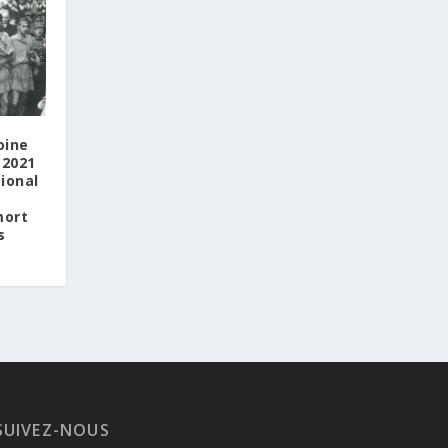
Les citoyens grecs résidant à
l’étranger qui souhaitent exercer leur
droit de vote lors des prochaines
élections nationales peuvent, de
manière simple et rapide, demander
leur inscription sur les listes
électorales spéciales des électeurs
oine
résidant à l’étranger, via la plateforme
 2021
officielle
https://apodimoi.ypes.gov.gr
ional
L’accès à la plateforme peut
mort
s’effectuer au moyen des identifiants
s
personnels de l’Autorité indépendante
des recettes publiques (AADE) —
Taxisnet — ou au moyen d’une
procédure d’identification à l’aide d’un
passeport grec.
La procédure d’inscription ne prend
que quelques minutes. Les citoyens
peuvent également choisir le mode
selon lequel ils souhaitent exercer leur
droit de vote : par correspondance ou
SUIVEZ-NOUS