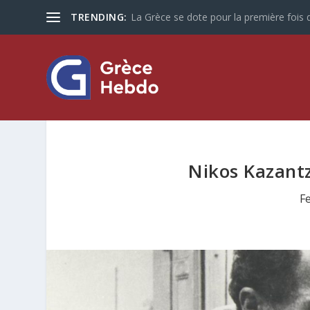
TRENDING:
La Grèce se dote pour la première fois d
Nikos Kazant
F