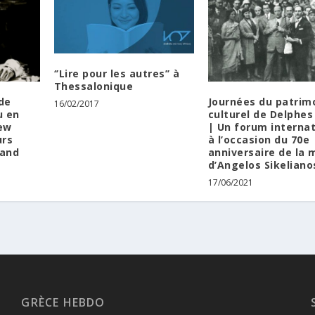
‘’Lire pour les autres’’ à
Thessalonique
de
Journées du patrim
16/02/2017
u en
culturel de Delphes
iew
| Un forum internat
urs
à l’occasion du 70e
land
anniversaire de la 
d’Angelos Sikeliano
17/06/2021
GRÈCE HEBDO