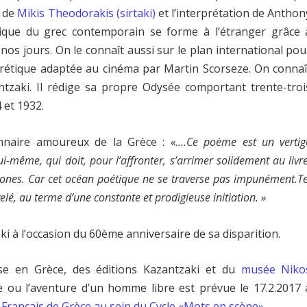
e de
Mikis Theodorakis (sirtaki)
et l’interprétation de Anthon
rique du grec contemporain se forme à l’étranger grâce 
nos jours. Οn le connaît aussi sur le plan international pou
érétique adaptée au cinéma par Martin Scorseze. On connaî
zaki. Il rédige sa propre Odysée comportant trente-troi
4 et 1932.
on­naire amoureux de la Grèce :
«….Ce poème est un vertig
ui-même, qui doit, pour l’affronter, s’arrimer solidement au livre
lones. Car cet océan poétique ne se traverse pas impunément.Te
é, au terme d’une constante et pro­digieuse initiation. »
à l’occasion du 60ème anniversaire de sa disparition.
se en Grèce, des éditions Kazantzaki et du
musée Niko
ée ou l’aventure d’un homme libre est prévue le 17.2.2017 
ut Français de Grèce au sein du Cycle «Mots en scène»
.