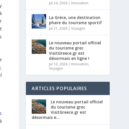
Jul 24, 2026
|
Innovation
y
à
La Grèce, une destination
r
phare du tourisme sportif
t
Jul 21, 2026
|
Voyages
s
Le nouveau portail officiel
du tourisme grec
VisitGreece.gr est
désormais en ligne !
e
Jul 10, 2026
|
Innovation
,
,
Voyages
l
ARTICLES POPULAIRES
Le nouveau portail officiel
du tourisme grec
VisitGreece.gr est
s
désormais e...
à