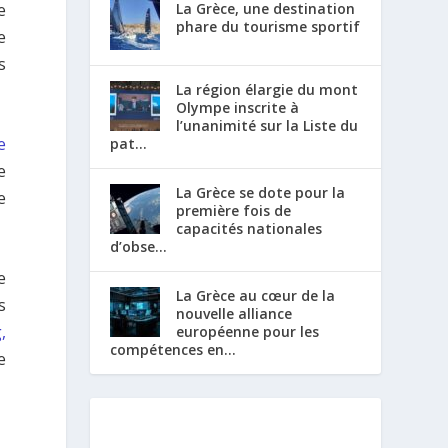
La Grèce, une destination
e
phare du tourisme sportif
e
s
La région élargie du mont
Olympe inscrite à
l’unanimité sur la Liste du
e
pat...
e
La Grèce se dote pour la
e
première fois de
capacités nationales
d’obse...
e
La Grèce au cœur de la
s
nouvelle alliance
,
européenne pour les
compétences en...
e