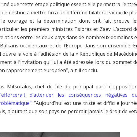
irmé que ‘’cette étape politique essentielle permettra l’entré
ue destiné à mettre fin à un différend bilatéral vieux de plu
uer le courage et la détermination dont ont fait preuve le
ticulier les premiers ministres Tsipras et Zaev. L’accord d
elations entre les deux pays dans de nombreux domaines e
es Balkans occidentaux et de l’Europe dans son ensemble. E
rd ouvre la voie à l’adhésion de la « République de Macédoin
ément à l’invitation qui lui a été adressée lors du sommet d
 son rapprochement européen’’, a-t-il conclu.
s Mitsotakis, chef de file du principal parti d’opposition
s’efforcerait d’atténuer les conséquences négatives qu
roblématique’’
. ‘’Aujourd’hui est une triste et difficile journé
kis, ajoutant que son pays ne perdrait jamais le droit de vet