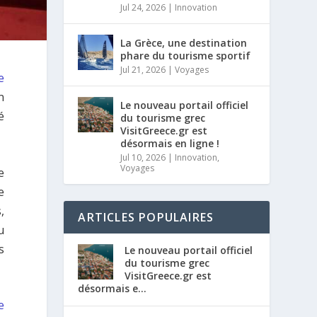
Jul 24, 2026
|
Innovation
La Grèce, une destination
phare du tourisme sportif
Jul 21, 2026
|
Voyages
e
n
Le nouveau portail officiel
é
du tourisme grec
VisitGreece.gr est
désormais en ligne !
Jul 10, 2026
|
Innovation
,
Voyages
e
e
,
ARTICLES POPULAIRES
u
s
Le nouveau portail officiel
du tourisme grec
VisitGreece.gr est
désormais e...
e