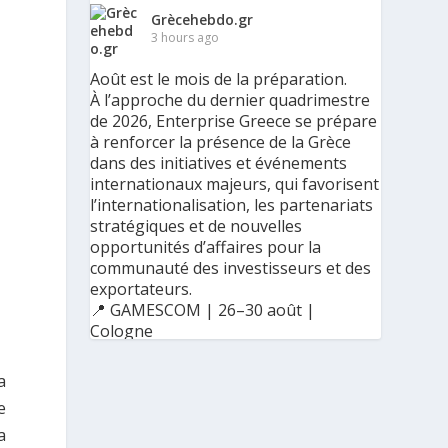
Grècehebdo.gr
3 hours ago
Août est le mois de la préparation.
À l’approche du dernier quadrimestre
de 2026, Enterprise Greece se prépare
à renforcer la présence de la Grèce
dans des initiatives et événements
internationaux majeurs, qui favorisent
l’internationalisation, les partenariats
stratégiques et de nouvelles
opportunités d’affaires pour la
communauté des investisseurs et des
exportateurs.
📍 GAMESCOM | 26–30 août |
Cologne
📍 BIG 5 CONSTRUCT SAUDI | 30
août–2 septembre | Riyad
a
e
a