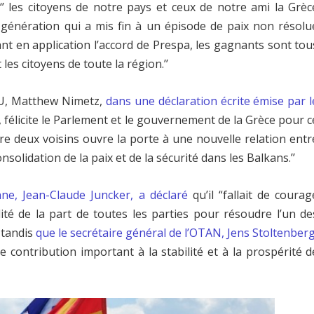
 les citoyens de notre pays et ceux de notre ami la Grèc
la génération qui a mis fin à un épisode de paix non résolu
nt en application l’accord de Prespa, les gagnants sont tou
es citoyens de toute la région.’’
ONU, Matthew Nimetz,
dans une déclaration écrite émise par l
, félicite le Parlement et le gouvernement de la Grèce pour c
tre deux voisins ouvre la porte à une nouvelle relation entr
olidation de la paix et de la sécurité dans les Balkans.’’
e, Jean-Claude Juncker, a déclaré
qu’il “fallait de courag
lité de la part de toutes les parties pour résoudre l’un de
 tandis
que le secrétaire général de l’OTAN, Jens Stoltenberg
e contribution important à la stabilité et à la prospérité d