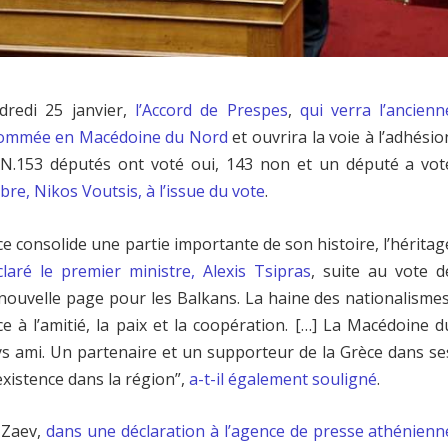
ndredi 25 janvier,
l’Accord de Prespes
,
qui verra l’ancienn
nommée en Macédoine du Nord
et ouvrira la voie à l’adhésio
AN.153 députés ont voté oui, 143 non et un député a vot
re, Nikos Voutsis, à l’issue du vote
.
èce consolide une partie importante de son histoire, l’héritag
laré le premier ministre, Alexis Tsipras
, suite au vote d
nouvelle page pour les Balkans. La haine des nationalismes
ce à l’amitié, la paix et la coopération. […] La Macédoine d
ys ami. Un partenaire et un supporteur de la Grèce dans se
coexistence dans la région”,
a-t-il également souligné
.
 Zaev,
dans une déclaration à l’agence de presse athénienn