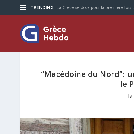
TRENDING:
La Grèce se dote pour la première fois d
“Macédoine du Nord”: un
le 
Ja