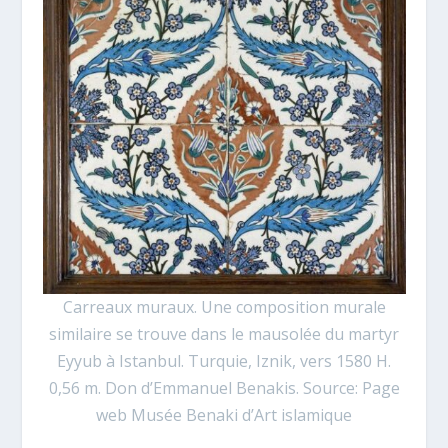
Carreaux muraux. Une composition murale
similaire se trouve dans le mausolée du martyr
Eyyub à Istanbul. Turquie, Iznik, vers 1580 H.
0,56 m. Don d’Emmanuel Benakis. Source: Page
web Musée Benaki d’Art islamique