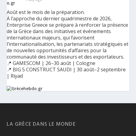
Août est le mois de la préparation.
À l’approche du dernier quadrimestre de 2026,
Enterprise Greece se prépare à renforcer la présence
de la Grèce dans des initiatives et événements
internationaux majeurs, qui favorisent
l’internationalisation, les partenariats stratégiques et
de nouvelles opportunités d’affaires pour la
communauté des investisseurs et des exportateurs.
📍 GAMESCOM | 26–30 août | Cologne
📍 BIG 5 CONSTRUCT SAUDI | 30 août–2 septembre
| Riyad
Ο Αύγουστος είναι ο μήνας της προετοιμασίας.
Καθώς πλησιάζουμε στο τελευταίο τετράμηνο του 2026, η
Enterprise Greece προετοιμάζει τη δυναμική παρουσία της
Ελλάδας σε διεθνείς δράσεις, που ενισχύουν την
LA GRÈCE DANS LE MONDE
εξωστρέφεια, τις συνεργασίες και τις νέες επιχειρηματικές
ευκαιρίες για την επενδυτική και εξαγωγική κοινότητα.