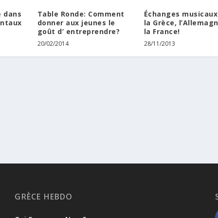
e dans
Table Ronde: Comment
Échanges musicaux
entaux
donner aux jeunes le
la Grèce, l’Allemag
goût d’ entreprendre?
la France!
20/02/2014
28/11/2013
GRÈCE HEBDO