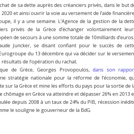
chat de sa dette auprès des créanciers privés, dans le but d
2020 et ainsi ouvrir la voie au versement de l’aide financière
oupe, il y a une semaine. L’Agence de la gestion de la dett
rs privés de la Grèce d’échanger volontairement leur
opéen de secours à une somme totale de 10milliards d’euros
laude Juncker, se disant confiant pour le succès de cett
n Eurogroupe du 13 décembre qui va décider sur le versemen
s résultats de l’opération du rachat.
nque de Grèce, Georges Provopoulos,
dans son rappor
une stratégie nationale pour la réforme de l’économie, qu
ste sur la Grèce et mine les efforts du pays pour la sortie de l
 de chômage en Grèce va atteindre et dépasser 26% en 2013 e
mulée depuis 2008 à un taux de 24% du PIB, récession inédit
me le souligne le gouverneur de la BdG.