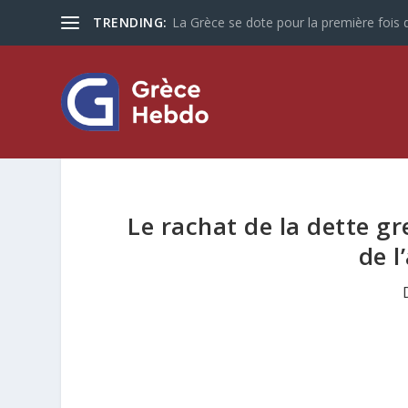
TRENDING:
La Grèce se dote pour la première fois d
Le rachat de la dette g
de l