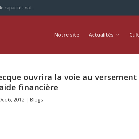
e capacités nat...
Notre site
Actualités
Cul
recque ouvrira la voie au versement
’aide financière
Dec 6, 2012
|
Blogs