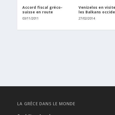
Accord fiscal gréco-
Venizelos en visit
suisse en route
les Balkans occid
03/11/2011
27/02/2014
LA GRÈCE DANS LE MONDE