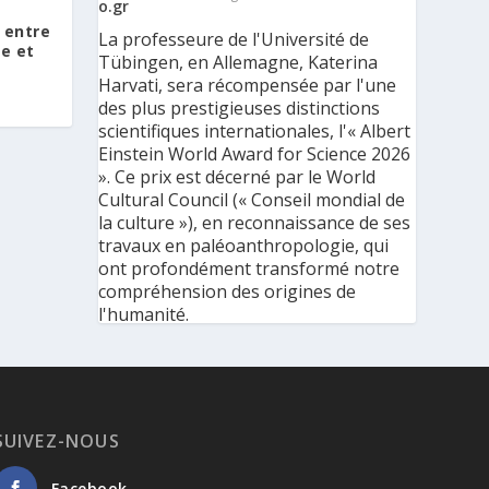
 entre
La professeure de l'Université de
ne et
Tübingen, en Allemagne, Katerina
Harvati, sera récompensée par l'une
des plus prestigieuses distinctions
scientifiques internationales, l'« Albert
Einstein World Award for Science 2026
». Ce prix est décerné par le World
Cultural Council (« Conseil mondial de
la culture »), en reconnaissance de ses
travaux en paléoanthropologie, qui
ont profondément transformé notre
compréhension des origines de
l'humanité.
« C'est une immense reconnaissance
pour mes recherches et pour mon
parcours scientifique, mais aussi pour
ma discipline dans son ensemble », a
SUIVEZ-NOUS
déclaré l'éminente
paléoanthropologue grecque à
Facebook