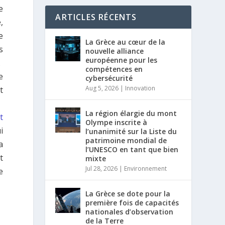
e
ARTICLES RÉCENTS
,
e
La Grèce au cœur de la
s
nouvelle alliance
européenne pour les
.
compétences en
e
cybersécurité
Aug 5, 2026
|
Innovation
t
La région élargie du mont
t
Olympe inscrite à
i
l’unanimité sur la Liste du
patrimoine mondial de
a
l’UNESCO en tant que bien
t
mixte
Jul 28, 2026
|
Environnement
e
La Grèce se dote pour la
première fois de capacités
nationales d’observation
de la Terre