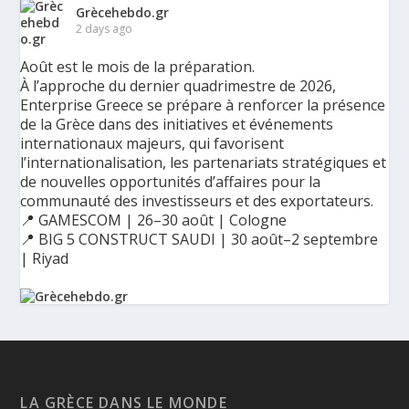
Grècehebdo.gr
2 days ago
Août est le mois de la préparation.
À l’approche du dernier quadrimestre de 2026,
Enterprise Greece se prépare à renforcer la présence
de la Grèce dans des initiatives et événements
internationaux majeurs, qui favorisent
l’internationalisation, les partenariats stratégiques et
de nouvelles opportunités d’affaires pour la
communauté des investisseurs et des exportateurs.
📍 GAMESCOM | 26–30 août | Cologne
📍 BIG 5 CONSTRUCT SAUDI | 30 août–2 septembre
| Riyad
Ο Αύγουστος είναι ο μήνας της προετοιμασίας.
Καθώς πλησιάζουμε στο τελευταίο τετράμηνο του 2026, η
Enterprise Greece προετοιμάζει τη δυναμική παρουσία της
Ελλάδας σε διεθνείς δράσεις, που ενισχύουν την
LA GRÈCE DANS LE MONDE
εξωστρέφεια, τις συνεργασίες και τις νέες επιχειρηματικές