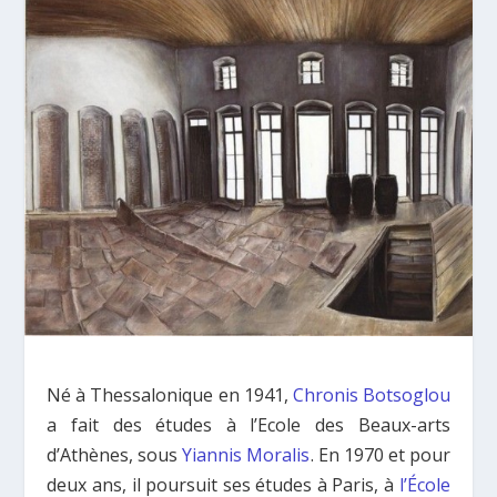
Né à Thessalonique en 1941,
Chronis Botsoglou
a fait des études à l’Ecole des Beaux-arts
d’Athènes, sous
Yiannis Moralis
. En 1970 et pour
deux ans, il poursuit ses études à Paris, à
l’École