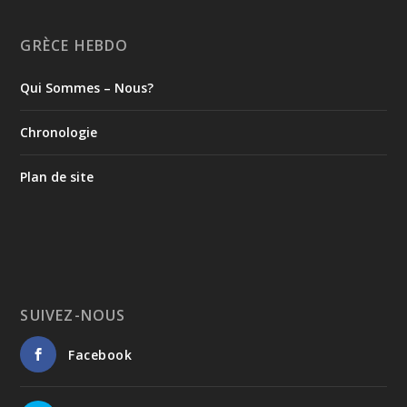
Les citoyens grecs résidant à l’étranger qui
GRÈCE HEBDO
souhaitent exercer leur droit de vote lors des
prochaines élections nationales peuvent, de manière
Qui Sommes – Nous?
simple et rapide, demander leur inscription sur les
listes électorales spéciales des électeurs résidant à
l’étranger, via la plateforme officielle
Chronologie
https://apodimoi.ypes.gov.gr
L’accès à la plateforme peut s’effectuer au moyen des
Plan de site
identifiants personnels de l’Autorité indépendante
des recettes publiques (AADE) — Taxisnet — ou au
moyen d’une procédure d’identification à l’aide d’un
passeport grec.
La procédure d’inscription ne prend que quelques
minutes. Les citoyens peuvent également choisir le
mode selon lequel ils souhaitent exercer leur droit de
SUIVEZ-NOUS
vote : par correspondance ou en se rendant
physiquement dans leur bureau de vote.
Facebook