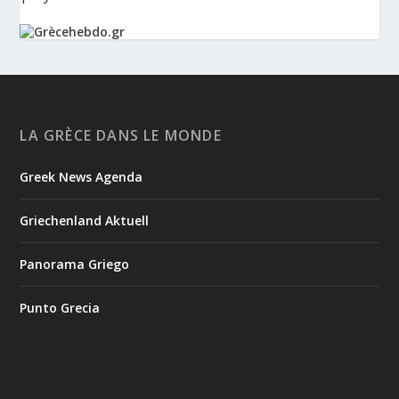
Ο Αύγουστος είναι ο μήνας της προετοιμασίας.
Καθώς πλησιάζουμε στο τελευταίο τετράμηνο του 2026, η
Enterprise Greece προετοιμάζει τη δυναμική παρουσία της
Ελλάδας σε διεθνείς δράσεις, που ενισχύουν την
LA GRÈCE DANS LE MONDE
εξωστρέφεια, τις συνεργασίες και τις νέες επιχειρηματικές
ευκαιρίες για την επενδυτική και εξαγωγική κοινότητα.
Greek News Agenda
GAMESCOM | 26–30 Αυγούστου| Κολωνία
BIG 5 CONSTRUCT SAUDI | 30 Αυγούστου-2 Σεπτεμβρίου |
Ριάντ
Griechenland Aktuell
www.enterprisegreece.gov.gr
📍
Panorama Griego
#EnterpriseGreece
#InvestInGreece
#GreekExports
#EconomicGrowth
Punto Grecia
2
View on Facebook
Grècehebdo.gr
19 hours ago