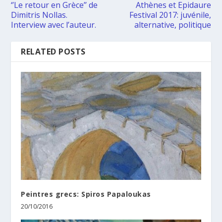
‘’Le retour en Grèce’’ de
Athènes et Epidaure
Dimitris Nollas.
Festival 2017: juvénile,
Interview avec l’auteur.
alternative, politique
RELATED POSTS
Peintres grecs: Spiros Papaloukas
20/10/2016