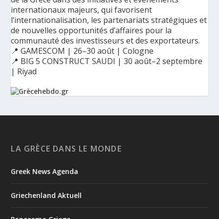
internationaux majeurs, qui favorisent
l’internationalisation, les partenariats stratégiques et
de nouvelles opportunités d’affaires pour la
communauté des investisseurs et des exportateurs.
📍 GAMESCOM | 26–30 août | Cologne
📍 BIG 5 CONSTRUCT SAUDI | 30 août–2 septembre
| Riyad
Ο Αύγουστος είναι ο μήνας της προετοιμασίας.
Καθώς πλησιάζουμε στο τελευταίο τετράμηνο του 2026, η
Enterprise Greece προετοιμάζει τη δυναμική παρουσία της
Ελλάδας σε διεθνείς δράσεις, που ενισχύουν την
LA GRÈCE DANS LE MONDE
εξωστρέφεια, τις συνεργασίες και τις νέες επιχειρηματικές
ευκαιρίες για την επενδυτική και εξαγωγική κοινότητα.
Greek News Agenda
GAMESCOM | 26–30 Αυγούστου| Κολωνία
BIG 5 CONSTRUCT SAUDI | 30 Αυγούστου-2 Σεπτεμβρίου |
Ριάντ
Griechenland Aktuell
www.enterprisegreece.gov.gr
📍