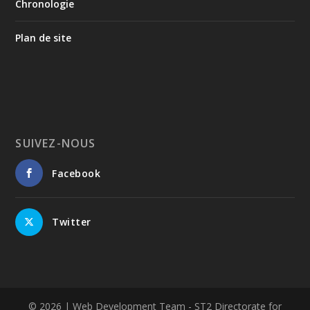
Chronologie
| Riyad
Plan de site
Ο Αύγουστος είναι ο μήνας της προετοιμασίας.
Καθώς πλησιάζουμε στο τελευταίο τετράμηνο του 2026, η
Enterprise Greece προετοιμάζει τη δυναμική παρουσία της
Ελλάδας σε διεθνείς δράσεις, που ενισχύουν την
εξωστρέφεια, τις συνεργασίες και τις νέες επιχειρηματικές
ευκαιρίες για την επενδυτική και εξαγωγική κοινότητα.
SUIVEZ-NOUS
GAMESCOM | 26–30 Αυγούστου| Κολωνία
Facebook
BIG 5 CONSTRUCT SAUDI | 30 Αυγούστου-2 Σεπτεμβρίου |
Ριάντ
www.enterprisegreece.gov.gr
📍
Twitter
#EnterpriseGreece
#InvestInGreece
#GreekExports
#EconomicGrowth
4
View on Facebook
© 2026
| Web Development Team - ST2 Directorate for