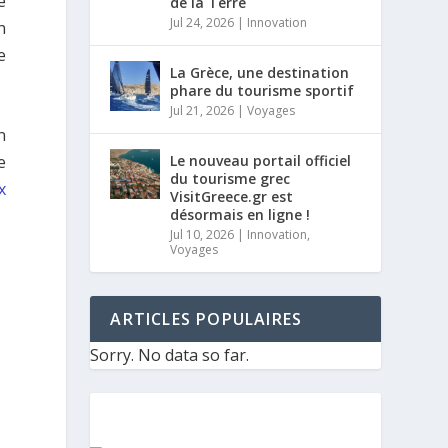
e
de la Terre
Jul 24, 2026
|
Innovation
n
e
La Grèce, une destination
phare du tourisme sportif
Jul 21, 2026
|
Voyages
n
e
Le nouveau portail officiel
du tourisme grec
x
VisitGreece.gr est
désormais en ligne !
Jul 10, 2026
|
Innovation
,
Voyages
ARTICLES POPULAIRES
Sorry. No data so far.