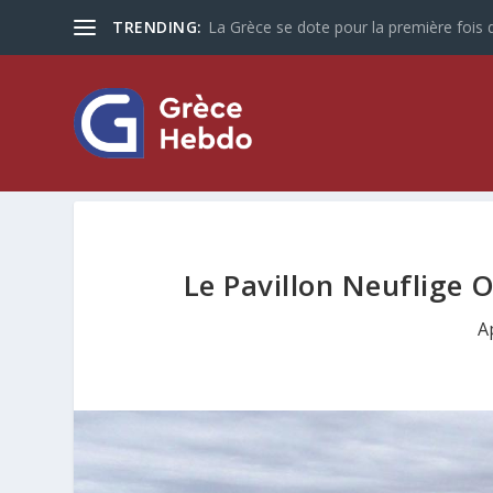
TRENDING:
La Grèce se dote pour la première fois d
Le Pavillon Neuflige 
A