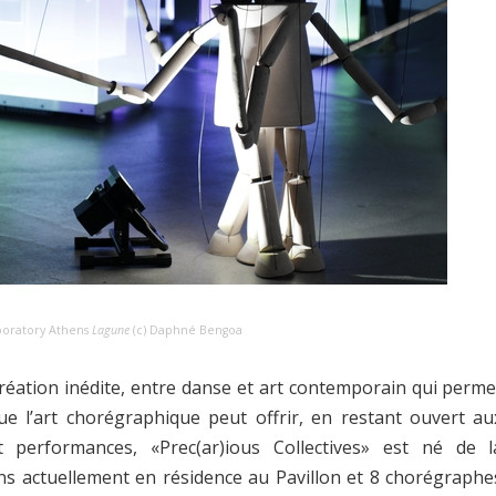
borat
ory Athens
Lagune
(c) Daphné Bengoa
 création inédite, entre danse et art contemporain qui perme
que l’art chorégraphique peut offrir, en restant ouvert au
et performances, «Prec(ar)ious Collectives» est né de l
iens actuellement en résidence au Pavillon et 8 chorégraphe