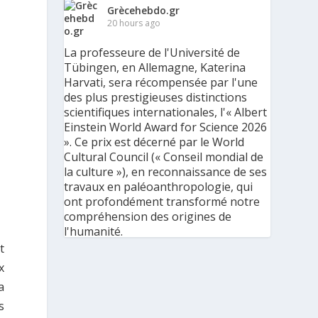
Grècehebdo.gr
20 hours ago
La professeure de l'Université de
Tübingen, en Allemagne, Katerina
Harvati, sera récompensée par l'une
des plus prestigieuses distinctions
scientifiques internationales, l'« Albert
Einstein World Award for Science 2026
». Ce prix est décerné par le World
Cultural Council (« Conseil mondial de
la culture »), en reconnaissance de ses
travaux en paléoanthropologie, qui
ont profondément transformé notre
compréhension des origines de
l'humanité.
t
« C'est une immense reconnaissance
x
pour mes recherches et pour mon
a
parcours scientifique, mais aussi pour
ma discipline dans son ensemble », a
s