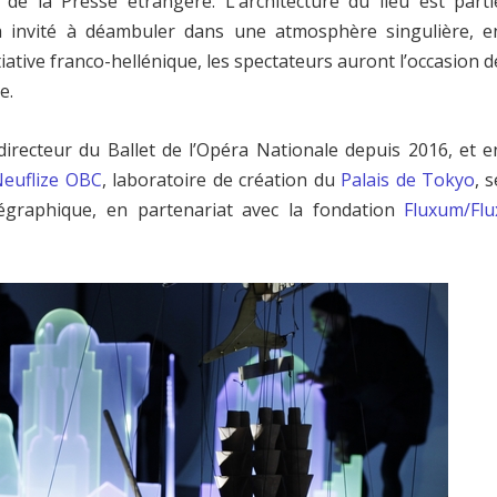
de la Presse étrangère. L’architecture du lieu est parti
ra invité à déambuler dans une atmosphère singulière, e
itiative franco-hellénique, les spectateurs auront l’occasion d
e.
 directeur du Ballet de l’Opéra Nationale depuis 2016, et e
Neuflize OBC
, laboratoire de création du
Palais de Tokyo
, s
égraphique, en partenariat avec la fondation
Fluxum/Flu