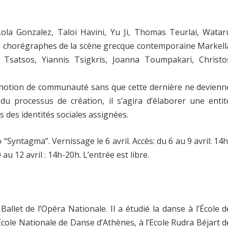
ola Gonzalez, Taloi Havini, Yu Ji, Thomas Teurlai, Watar
des chorégraphes de la scène grecque contemporaine Markell
s Tsatsos, Yiannis Tsigkris, Joanna Toumpakari, Christo
a notion de communauté sans que cette dernière ne devienn
du processus de création, il s’agira d’élaborer une entit
 des identités sociales assignées.
“Syntagma”. Vernissage le 6 avril. Accès: du 6 au 9 avril: 14h
u 12 avril : 14h-20h. L’entrée est libre.
 Ballet de l’Opéra Nationale. Il a étudié la danse à l’École d
l’Ecole Nationale de Danse d’Athènes, à l’Ecole Rudra Béjart d