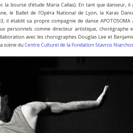
 la bourse d’étude Maria Callas). En tant que danseur, il 
nne, le Ballet de l’Opéra National de Lyon, la Karas Danc
3, il établit sa propre compagnie de danse APOTOSOMA 
ux personnels comme directeur artistique, chorégraphe e
collaboration avec les chorographes Douglas Lee et Benjami
 la scène du
Centre Culturel de la Fondation Stavros Niarchos