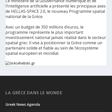
Le ministère de la Gouvernance numérique et de
l’Intelligence artificielle a présenté les principaux axes
de HELLAS-SPACE 2.0, le nouveau Programme spatial
national de la Grèce.
Avec un budget de 350 millions d’euros, le
programme représente le plus important
investissement national jamais réalisé dans le secteur
spatial grec. Il vise à positionner la Grèce comme un
partenaire solide et fiable au sein de l’écosystème
spatial européen et mondial.
La Grèce présente un Programme spatial national de
350 millions d’euros pour renforcer la sécurité,
l’innovation et la résilience - Grèce Hebdo
Le ministère de la Gouvernance numérique et de
LA GRÈCE DANS LE MONDE
l’Intelligence artificielle a présenté les principaux axes de
HELLAS-SPACE 2.0, le nouveau Programme spatial national de
Greek News Agenda
la Grèce, une initiative de 350 millions d’euros destinée à