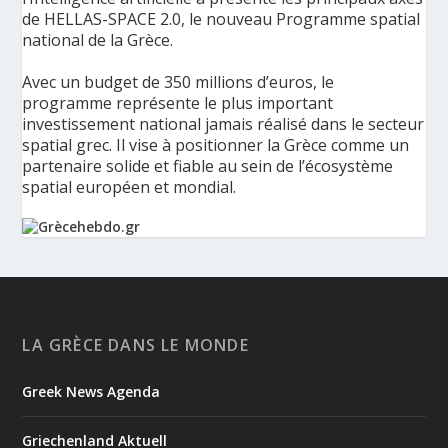
de HELLAS-SPACE 2.0, le nouveau Programme spatial
national de la Grèce.
Avec un budget de 350 millions d’euros, le
programme représente le plus important
investissement national jamais réalisé dans le secteur
spatial grec. Il vise à positionner la Grèce comme un
partenaire solide et fiable au sein de l’écosystème
spatial européen et mondial.
La Grèce présente un Programme spatial national de
350 millions d’euros pour renforcer la sécurité,
l’innovation et la résilience - Grèce Hebdo
Le ministère de la Gouvernance numérique et de
LA GRÈCE DANS LE MONDE
l’Intelligence artificielle a présenté les principaux axes de
HELLAS-SPACE 2.0, le nouveau Programme spatial national de
Greek News Agenda
la Grèce, une initiative de 350 millions d’euros destinée à
renforcer la sécurité, la résilience et les capacités tec...
Griechenland Aktuell