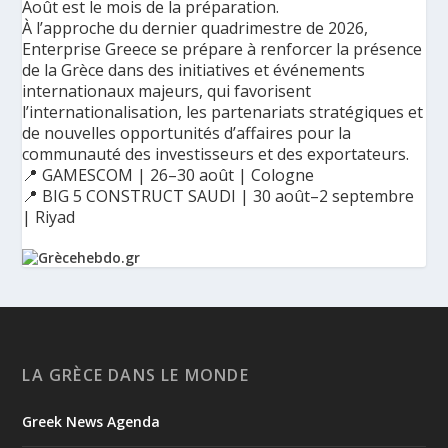
Août est le mois de la préparation.
À l’approche du dernier quadrimestre de 2026,
Enterprise Greece se prépare à renforcer la présence
de la Grèce dans des initiatives et événements
internationaux majeurs, qui favorisent
l’internationalisation, les partenariats stratégiques et
de nouvelles opportunités d’affaires pour la
communauté des investisseurs et des exportateurs.
📍 GAMESCOM | 26–30 août | Cologne
📍 BIG 5 CONSTRUCT SAUDI | 30 août–2 septembre
| Riyad
Ο Αύγουστος είναι ο μήνας της προετοιμασίας.
Καθώς πλησιάζουμε στο τελευταίο τετράμηνο του 2026, η
Enterprise Greece προετοιμάζει τη δυναμική παρουσία της
Ελλάδας σε διεθνείς δράσεις, που ενισχύουν την
LA GRÈCE DANS LE MONDE
εξωστρέφεια, τις συνεργασίες και τις νέες επιχειρηματικές
ευκαιρίες για την επενδυτική και εξαγωγική κοινότητα.
Greek News Agenda
GAMESCOM | 26–30 Αυγούστου| Κολωνία
BIG 5 CONSTRUCT SAUDI | 30 Αυγούστου-2 Σεπτεμβρίου |