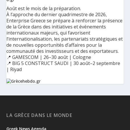
Août est le mois de la préparation.
À l’approche du dernier quadrimestre de 2026,
Enterprise Greece se prépare à renforcer la présence
de la Grèce dans des initiatives et événements
internationaux majeurs, qui favorisent
l’internationalisation, les partenariats stratégiques et
de nouvelles opportunités d’affaires pour la
communauté des investisseurs et des exportateurs.
📍 GAMESCOM | 26–30 août | Cologne
📍 BIG 5 CONSTRUCT SAUDI | 30 août–2 septembre
| Riyad
Ο Αύγουστος είναι ο μήνας της προετοιμασίας.
Καθώς πλησιάζουμε στο τελευταίο τετράμηνο του 2026, η
Enterprise Greece προετοιμάζει τη δυναμική παρουσία της
Ελλάδας σε διεθνείς δράσεις, που ενισχύουν την
LA GRÈCE DANS LE MONDE
εξωστρέφεια, τις συνεργασίες και τις νέες επιχειρηματικές
ευκαιρίες για την επενδυτική και εξαγωγική κοινότητα.
Greek News Agenda