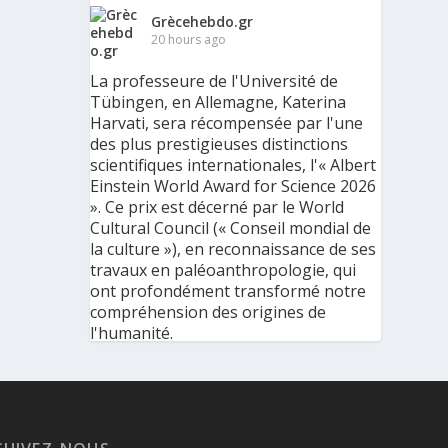
Grècehebdo.gr
20 hours ago
La professeure de l'Université de
Tübingen, en Allemagne, Katerina
Harvati, sera récompensée par l'une
des plus prestigieuses distinctions
scientifiques internationales, l'« Albert
Einstein World Award for Science 2026
». Ce prix est décerné par le World
Cultural Council (« Conseil mondial de
la culture »), en reconnaissance de ses
travaux en paléoanthropologie, qui
ont profondément transformé notre
compréhension des origines de
l'humanité.
« C'est une immense reconnaissance
pour mes recherches et pour mon
parcours scientifique, mais aussi pour
ma discipline dans son ensemble », a