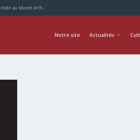
site au Musée Arch...
Notre site
Actualités
Cul