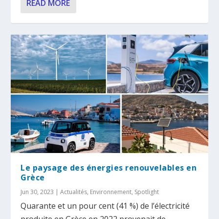
READ MORE
Le paysage des énergies renouvelables en
Grèce
Jun 30, 2023
|
Actualités
,
Environnement
,
Spotlight
Quarante et un pour cent (41 %) de l’électricité
produite en Grèce en 2022 provenait de...