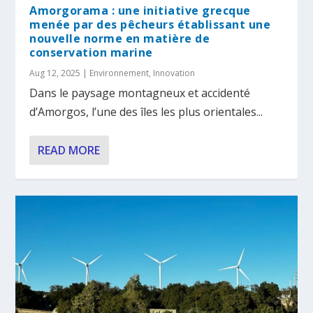
Amorgorama : une initiative grecque
menée par des pêcheurs établissant une
nouvelle norme en matière de
conservation marine
Aug 12, 2025
|
Environnement
,
Innovation
Dans le paysage montagneux et accidenté
d’Amorgos, l’une des îles les plus orientales...
READ MORE