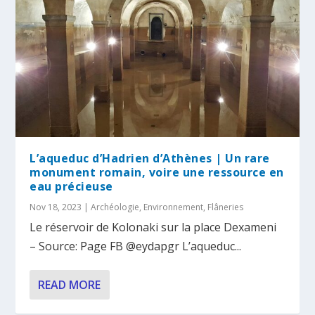
L’aqueduc d’Hadrien d’Athènes | Un rare
monument romain, voire une ressource en
eau précieuse
Nov 18, 2023
|
Archéologie
,
Environnement
,
Flâneries
Le réservoir de Kolonaki sur la place Dexameni
– Source: Page FB @eydapgr L’aqueduc...
READ MORE