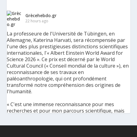
Grècehebdo.gr
22 hours ago
La professeure de l'Université de Tübingen, en
Allemagne, Katerina Harvati, sera récompensée par
l'une des plus prestigieuses distinctions scientifiques
internationales, l'« Albert Einstein World Award for
Science 2026 ». Ce prix est décerné par le World
Cultural Council (« Conseil mondial de la culture »), en
reconnaissance de ses travaux en
paléoanthropologie, qui ont profondément
transformé notre compréhension des origines de
l'humanité.
« C'est une immense reconnaissance pour mes
recherches et pour mon parcours scientifique, mais
aussi pour ma discipline dans son ensemble », a
déclaré l'éminente paléoanthropologue grecque à
l'Agence de presse grecque (AMNA). « Elle met en
lumière la portée universelle de la