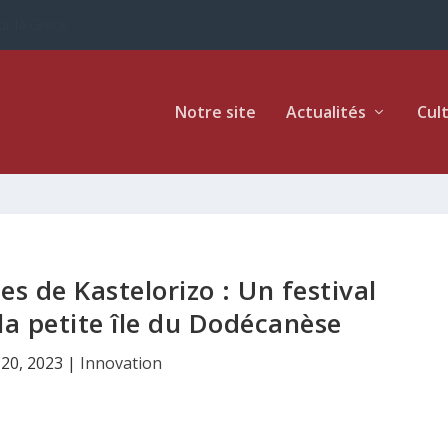
ur la Grèce
Notre site
Actualités
Cul
es de Kastelorizo : Un festival
 la petite île du Dodécanèse
 20, 2023
|
Innovation