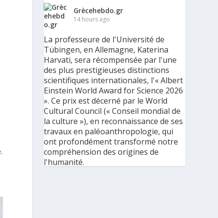
Grècehebdo.gr
14 hours ago
La professeure de l'Université de
Tübingen, en Allemagne, Katerina
Harvati, sera récompensée par l'une
des plus prestigieuses distinctions
s
scientifiques internationales, l'« Albert
Einstein World Award for Science 2026
». Ce prix est décerné par le World
Cultural Council (« Conseil mondial de
la culture »), en reconnaissance de ses
travaux en paléoanthropologie, qui
ont profondément transformé notre
.
compréhension des origines de
l'humanité.
« C'est une immense reconnaissance
pour mes recherches et pour mon
parcours scientifique, mais aussi pour
ma discipline dans son ensemble », a