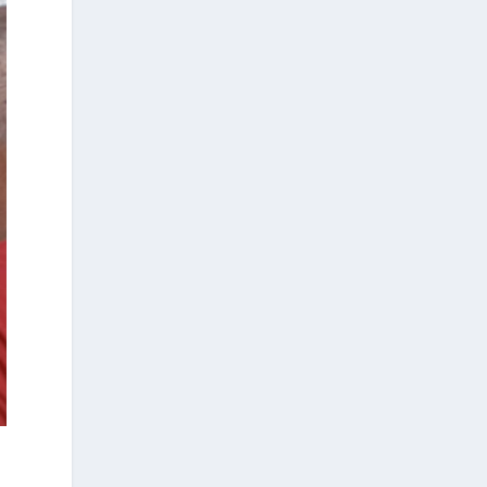
déclaré l'éminente
paléoanthropologue grecque à
l'Agence de presse grecque (AMNA). «
Elle met en lumière la portée
universelle de la paléoanthropologie,
une discipline qui apporte des
réponses à des questions
fondamentales pour toute l'humanité :
d'où venons-nous, comment sommes-
nous arrivés jusqu'ici et ce que l'avenir
pourrait nous réserver », a ajouté
Mme Harvati.
Le prix « Albert Einstein World Award
for Science » est décerné chaque
année depuis 1984 à des scientifiques
dont les contributions exceptionnelles
et durables à la recherche scientifique
et technologique ont été reconnues
au niveau international.