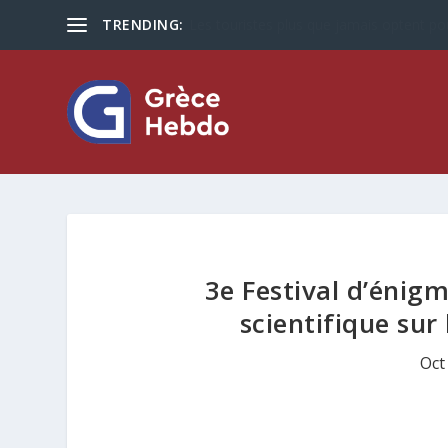
TRENDING:
Les touristes plus que jamais optent po
3e Festival d’énigm
scientifique sur
Oct