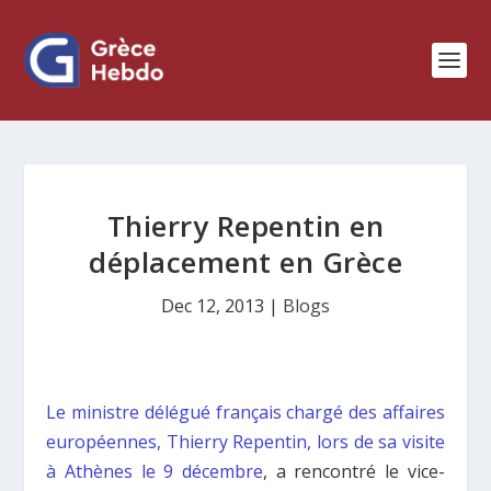
Thierry Repentin en
déplacement en Grèce
Dec 12, 2013
|
Blogs
Le ministre délégué français chargé des affaires
européennes, Thierry Repentin, lors de sa visite
à Athènes le 9 décembre
, a rencontré le vice-